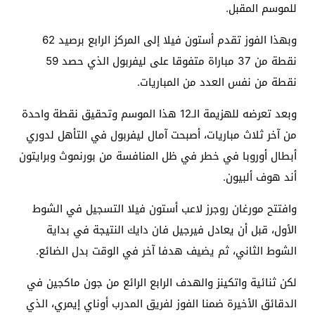
للموسم المقبل.
وبهذا الفوز تقدم أستون فيلا إلى المركز الرابع برصيد 62
نقطة من 37 مباراة متفوقا على ليفربول الذي حصد 59
نقطة من نفس العدد من المباريات.
وبعد تعرضه للهزيمة الـ12 هذا الموسم وتحقيق نقطة واحدة
من آخر ثلاث مباريات، أصبحت آمال ليفربول في التأهل لدوري
أبطال أوروبا في خطر في ظل المنافسة من بورنموث وبرايتون
أند هوف ألبيون.
وافتتح مورغان روجرز لاعب أستون فيلا التسجيل في الشوط
الأول، قبل أن يعادل فيرجيل فان دايك النتيجة في بداية
الشوط الثاني، ثم يضيف هدفا آخر في الوقت بدل الضائع.
لكن ثنائية واتكينز والهدف الرابع الرائع من جون ماكجين في
الدقائق الأخيرة ضمنا الفوز لفريق المدرب أوناي إيمري، الذي