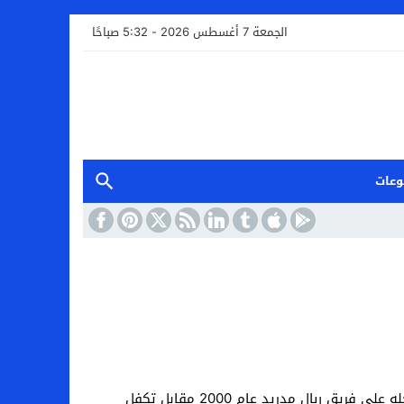
الجمعة 7 أغسطس 2026 - 5:32 صباحًا
وعات
نفى والد مهاجم فريق برشلونة الإسباني، الدولي الأرجنتيني ليونيل ميسي، بشكل قاطع ما تردد أخيراً حول عرضه لخدمات نجله على فريق ريال مدريد عام 2000 مقابل تكفل