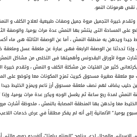
 نقص هرمونات النمو.
 وتقدم خبيرة التجميل مروة جميل وصفات طبيعية لعلاج الكلف و النم
 على المساحة التى ينتشر بها النمش عدة مرات يوميا. والوصفة الث
 جيدا ويدهن به منطقة النمش ، أما عن الوصفة الثالثة هى ماء أك
، وإذا تحدثنا عن الوصفة الرابعة فهى عبارة عن ملعقة عسل وملعقة خ
شارت مروة لأوراق البقدونس وأهميتها فى التخلص من مشاكل النمش 
تعانى كثير من الفتيات من مشكلة الكلف و النمش ، وتقدم خبيرة ال
ب مع ملعقة صغيرة مسحوق كبريت تمزج المكونات معا وتوضع على المس
ن حليب يضاف لهم نصف ملعقة مسحوق أرز ناعم ويمزج الخليط جيدا وي
لنمش لمدة ربع ساعة ثم يغسل الوجه ويكرر عدة مرات يوميا، وإذا ت
لخليط معا وتدهن بها المنطقة المصابة بالنمش ، ملحوظة أشارت مرو
ع يوميا.” الألمانية إلى أنه لم يفكر مطلقاً في عرض خدمات اللاعب
لإسباني والمحلل لدى برنامج “البونتو بيلوتا”، آلفريدو دورو، والتي 