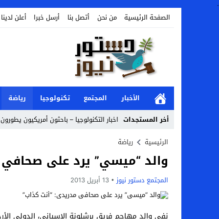
.
الصفحة الرئيسية
من نحن
أتصل بنا
أرسل خبرا
أعلن لدينا
الأخبار
المجتمع
تكنولوجيا
رياضة
أخر المستجدات
اخبار التكنولوجيا – باحثون أمريكيون يطورون ر
Stop
الرئيسية
رياضة
والد “ميسي” يرد على صحافي م
Previous
Next
المجتمع دستور نيوز
13 أبريل 2013