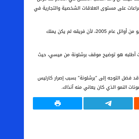
نبه الدخول في صراعات على مستوى العلاقات الشخصية والتجارية في
وذكر “دورو” في وقت سابق أن ميسي كان على وشك التوقيع لنادي ريال مدريد الإسباني خلال الفترة بين شهري مايو ويونيو من أوائل عام 2005، لأن فريقه لم يكن يملك
كنت أطلبه هو توضيح موقف برشلونة من ميسي، حيث
ه قد فضل التوجه إلى “برشلونة” بسبب إصرار كارليس
ات النمو الذي كان يعاني منه آنذاك.