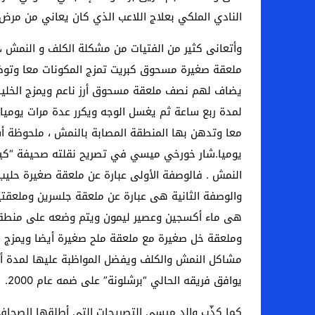
النادي الملكي بعلاج اللاعب الذي كان يعاني من مرض
وأتعانى كثير من الفتيات من مشكلة الكلف و النمش ،
ملعقة صغيرة مسحوق كبريت تمزج المكونات معا وتوضع
يضاف لهم نصف ملعقة مسحوق أرز ناعم ويمزج الخليط
لمدة ربع ساعة ثم يغسل الوجه ويكرر عدة مرات يوميا
معا وتدهن بها المنطقة المصابة بالنمش ، ملحوظة أ
يوميا.شار خورخي ميسي في تصريح نقلته صحيفة “كيكر
النمش . فالوصفة الأولى عبارة عن ملعقة صغيرة حلي
والوصفة الثانية هى عبارة عن ملعقة جلسرين وملعقتي
هى ماء أكسجين وعصير ليمون ويتم وضعه على منطقة ا
وملعقة خل صغيرة مع ملعقة ملح صغيرة أيضا ويمزج ا
مشاكل النمش والكلف ويفضل المواظبة عليها لمدة أسبو
يوافق فريقه الحالي “برشلونة” على ضمه عام 2000.
كما كذّب والد ميسي التصريحات التي أطلقها الصحافي ا