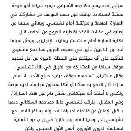
سيتي إنه سيمنح مهاجمه الأسباني ديفيد سيلفا أكبر فرصة
ممكنة لاستعادة لياقته قبل حسم الموقف من مشاركته في
المباراة المهمة والمرتقبة أمام تشيلسي. ويعاني سيلفا من
إصابة في عضلات الفخذ اضطرته للخروج من الملعب قبل
نهاية المباراة أمام مانشستر يونايتد الإنجليزي. ويمثل سيلفا
أحد أبرز اللاعبين تأثيرا في صفوف الفريق مما دفع مانشيني
للتأكيد على أنه سينتظر حتى اللحظة الأخيرة من أجل تحديد
موقف سيلفا من المشاركة مع الفريق في لقاء تشيلسي.
وقال مانشيني “سنحسم موقف ديفيد صباح الأحد.. لا نعلم
ما إذا كان الدفع به ممكنا أو أنها ستكون مجازفة. لديه فرصة
ولكنني لا أعتقد أنه سيتعافى بشكل تام قبل هذه المباراة”.
وفي المقابل ، يترقب تشيلسي حالة مهاجمه السنغالي ديمبا
با قبل الإعلان عن قائمته لمباراة الغد. ولم يسافر اللاعب مع
تشيلسي إلى روسيا للقاء روبن كازان في إياب دور الثمانية
لمسابقة الدوري الأوروبي أمس الأول الخميس. ولكن