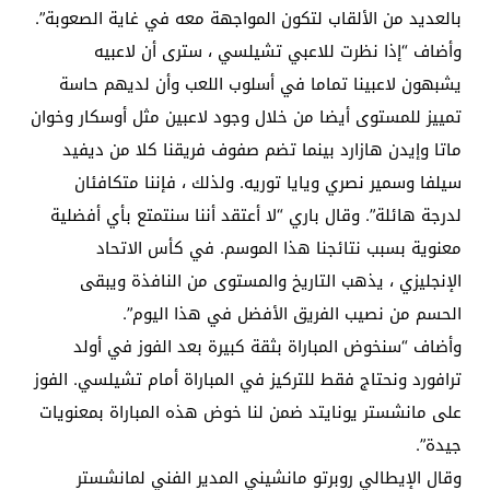
بالعديد من الألقاب لتكون المواجهة معه في غاية الصعوبة”.
وأضاف “إذا نظرت للاعبي تشيلسي ، سترى أن لاعبيه
يشبهون لاعبينا تماما في أسلوب اللعب وأن لديهم حاسة
تمييز للمستوى أيضا من خلال وجود لاعبين مثل أوسكار وخوان
ماتا وإيدن هازارد بينما تضم صفوف فريقنا كلا من ديفيد
سيلفا وسمير نصري ويايا توريه. ولذلك ، فإننا متكافئان
لدرجة هائلة”. وقال باري “لا أعتقد أننا سنتمتع بأي أفضلية
معنوية بسبب نتائجنا هذا الموسم. في كأس الاتحاد
الإنجليزي ، يذهب التاريخ والمستوى من النافذة ويبقى
الحسم من نصيب الفريق الأفضل في هذا اليوم”.
وأضاف “سنخوض المباراة بثقة كبيرة بعد الفوز في أولد
ترافورد ونحتاج فقط للتركيز في المباراة أمام تشيلسي. الفوز
على مانشستر يونايتد ضمن لنا خوض هذه المباراة بمعنويات
جيدة”.
وقال الإيطالي روبرتو مانشيني المدير الفني لمانشستر