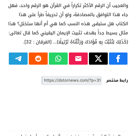
والعجيب أن الرقم الأكثر تكراراً في القرآن هو الرقم واحد، فهل
جاء هذا التوافق بالمصادفة، ولو أن تحريفاً طرأ على هذا
الكتاب هل ستبقى هذه النسب كما هي أم أنها ستختل؟ هذا
مثال بسيط جداً بهدف تثبيت الإيمان اليقيني كما قال تعالى:
{كَذَلِكَ لِنُثَبِّتَ بِهِ فُؤَادَكَ وَرَتَّلْنَاهُ تَرْتِيلًا}… [الفرقان : 32].
رابط مختصر