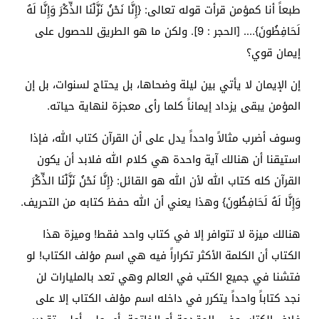
طبعاً أنا كمؤمن قرأت قوله تعالى: {إِنَّا نَحْنُ نَزَّلْنَا الذِّكْرَ وَإِنَّا لَهُ
لَحَافِظُونَ}…. [الحجر : 9]. ولكن ما هو الطريق للحصول على
إيمان قوي؟
إن الإيمان لا يأتي بين ليلة وضحاها، بل يحتاج لسنوات، بل إن
المؤمن يبقى يزداد إيماناً كلما رأى معجزة لنهاية حياته.
وسوف أضرب مثالاً واحداً يدل على أن القرآن كتاب الله، فإذا
استيقنا أن هنالك آية واحدة هي كلام الله فلابد أن يكون
القرآن كله كتاب الله لأن الله هو القائل: {إِنَّا نَحْنُ نَزَّلْنَا الذِّكْرَ
وَإِنَّا لَهُ لَحَافِظُونَ} وهذا يعني أن الله حفظ كتابه من التحريف.
هنالك ميزة لا تتوافر إلا في كتاب واحد فقط! وميزة هذا
الكتاب أن الكلمة الأكثر تكراراً فيه هي اسم مؤلف الكتاب! لو
فتشنا في جميع الكتب في العالم وهي تعد بالمليارات لن
نجد كتاباً واحداً يتكرر في داخله اسم مؤلف الكتاب إلا على