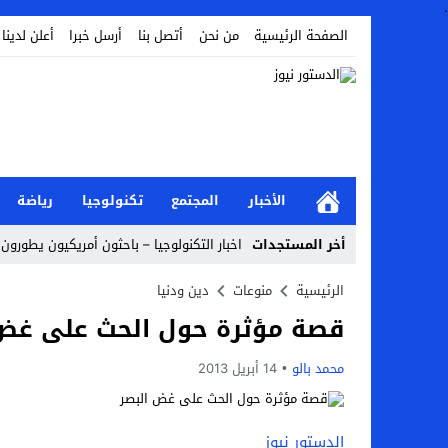
.
الصفحة الرئيسية
من نحن
أتصل بنا
أرسل خبرا
أعلن لدينا
الأخبار
المجتمع
تكنولوجيا
رياضة
أخر المستجدات
اخبار التكنولوجيا – باحثون أمريكيون يطورون 
أخبار الفن – ب الفن – إسعاد يونس: عادل إ
الرئيسية
منوعات
دين ودنيا
قصة مؤثرة حول الحث على غض 
اراء و اقلام الدستور – بعد ست سنوات من انف
مال و اعمال – تراجع السندات الخليجية والم
محمد بالو
14 أبريل 2013
اخبار العرب – الكويت: وفاة عامل نتيجة عد
عالم الجريمة – بالصور: إسبانيا تلغي حالة ال
الدستور نيوز