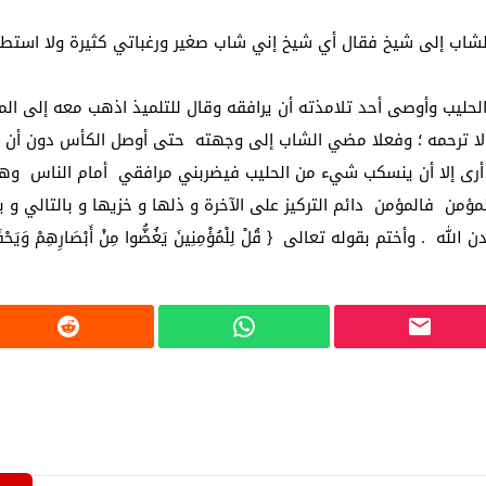
 لبحث خطة الفيفا لبيع حصة في كيان تجاري جديد
لشاب إلى شيخ فقال أي شيخ إني شاب صغير ورغباتي كثيرة ولا استطي
: إحباط عمليتين لتهريب مادة الكبتاجون إلى الخليج
لحليب وأوصى أحد تلامذته أن يرافقه وقال للتلميذ اذهب معه إلى المك
 أثناء محاولتهم عبور القناة الإنجليزية باتجاه بريطانيا
ولا ترحمه ؛ وفعلا مضي الشاب إلى وجهته حتى أوصل الكأس دون أن 
لمرة الأولى منذ عامين ونصف
ت أرى إلا أن ينسكب شيء من الحليب فيضربني مرافقي أمام الناس 
مؤمن فالمؤمن دائم التركيز على الآخرة و ذلها و خزيها و بالتالي و 
بقوله تعالى { قُلْ لِلْمُؤْمِنِينَ يَغُضُّوا مِنْ أَبْصَارِهِمْ وَيَحْفَظُوا فُرُوجَ