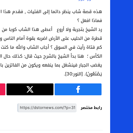
اخبار الرياضة – اليويفا يعقد اجتماعا طارئا
هذه قصة شاب ينظر دائما إلى الفتيات , فقدم هذا ا
فماذا افعل ؟
عالم الجريمة – ب الأمن والقضاء – في الصورة
رد الشيخ بتجربة ولا أروع أعطى هذا الشاب كوبا من ا
عالم الجريمة – قُتل أربعة مهاجرين غير شرعيين
قطرة من الحليب على الأرض اضربه بقوة أمام الناس 
مال و اعمال – انكماش الاقتصاد السعودي ل
كم فتاة رأيت في السوق ؟ أجاب الشاب والله ما كن
الكأس ؛ هنا بدأ الشيخ بالشرح حيث قال: كذلك حال ال
يغضب الجبار فينشغل بما ينفعه ويكون من الفائزين بادن الله . وأختم 
يَصْنَعُونَ}. [النور:30].
رابط مختصر