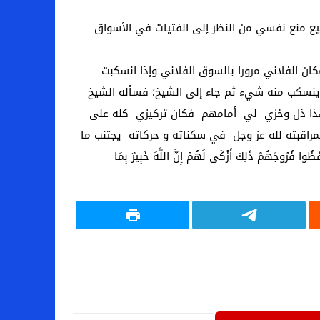
ع منع نفسي من النظر إلى الفتيات في الأسواق
ان الفلاني مرورا بالسوق الفلاني وإذا انسكبت
ينسكب منه شيء ثم جاء إلى الشيخ؛ فسأله الشيخ
وهذا ذل وخزي لي أمامهم فكان تركيزي كله على
بمراقبته لله عز وجل في سكناته و حركاته يجتنب ما
هُمْ ذَلِكَ أَزْكَى لَهُمْ إِنَّ اللَّهَ خَبِيرٌ بِمَا