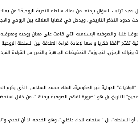
 بل يعيد ترتيب السؤال برمته: من يملك سلطة التجربة الروحية؟ من 
البحث حدود التذكر التاريخي، ويدخل في قضايا العلاقة بين الروحي والا
 صوفيا غنيا، والصوفية الإسلامية التي قامت على معان روحية ومعرفية
ة تفتح “أفقا فكريا واسعا لإعادة قراءة العلاقة بين السلطة الروحية و
ثرائه الرمزي، لتجاوزه”. التخفيضات الجاهزة والتحرر من القراءة الفردي
الولايات” الدولية غير الحكومية، الملك محمد السادس، الذي يكرم ال
حيح” للتاريخ، بل هو “ضرورة لفهم الصوفية برمتها”، من خلال استحضار 
أو السلطة”، بل “استجابة لنداء داخلي”، وهو الخدمة، لا أن تخدم، و