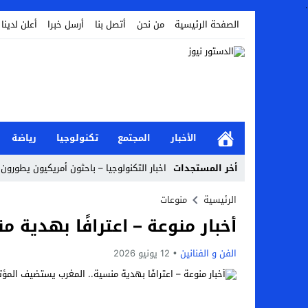
.
الصفحة الرئيسية
من نحن
أتصل بنا
أرسل خبرا
أعلن لدينا
الأخبار
المجتمع
تكنولوجيا
رياضة
أخر المستجدات
اخبار التكنولوجيا – باحثون أمريكيون يطورون 
أخبار الفن – ب الفن – إسعاد يونس: عادل إ
الرئيسية
منوعات
أخبار منوعة – اعترافًا بهدية 
اراء و اقلام الدستور – بعد ست سنوات من انف
مال و اعمال – تراجع السندات الخليجية والم
الفن و الفنانين
12 يونيو 2026
اخبار العرب – الكويت: وفاة عامل نتيجة عد
عالم الجريمة – بالصور: إسبانيا تلغي حالة ال