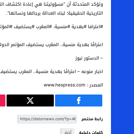
وتؤكد المتحدثة أن “مسؤوليتنا هي إعادة اكتشاف الت
التاريخية الحقيقية؛ لبناء العدالة برجالها ونسائها”.
#اعترافا #بهدية #منسية. #المغرب #يستضيف #المؤتمر
اعترافًا بهدية منسية.. المغرب يستضيف المؤتمر الدول
– الدستور نيوز
اخبار منوعه – اعترافًا بهدية منسية.. المغرب يستضيف 
المصدر : www.hespress.com
رابط مختصر
كلمات دليلية
أخبار