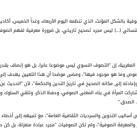
 لبحث خطة الفيفا لبيع حصة في كيان تجاري جديد
فية بالشكل المؤنث، الذي تنظمه اليوم الأربعاء، وغداً الخميس، أكاديم
: إحباط عمليتين لتهريب مادة الكبتاجون إلى الخليج
ة النسائي (…) ليس مجرد تصحيح تاريخي، بل ضرورة معرفية لفهم الصوفي
 أثناء محاولتهم عبور القناة الإنجليزية باتجاه بريطانيا
لمرة الأولى منذ عامين ونصف
كة المغربية، إن “التصوف النسوي ليس موضوعا عابرا، بل هو إنصاف بق
 النصوص وما هو موجود فيها”، ومضى موضحا أن هذا التعيين يهدف إ
إعادته إلى مكانه الصحيح في تاريخ التدين والحكمة”، لأن “الحديث عن ال
شاركت المرأة في بناء المعنى الصوفي، وحفظ الذكر، وتلقي السلوك وت
. الصدق.”
 أساليب التدوين والسرديات الثقافية العامة”، مع تنبيهه إلى أخطاء
والمعرفة الصوفية”، ولم تكن الصوفيات “مجرد عبادة منعزلة، بل كن 