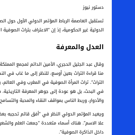
دستور نيوز
اخبار الرياضة – اليويفا يعقد اجتماعا طارئا
تستقبل العاصمة الرباط المؤتمر الدولي الأول حول الصو
عالم الجريمة – ب الأمن والقضاء – في الصورة
الدولية غير الحكومية، إذ إن “الاعتراف بتراث الصوفي
عالم الجريمة – قُتل أربعة مهاجرين غير شرعيين
مال و اعمال – انكماش الاقتصاد السعودي ل
العدل والمعرفة
وقال عبد الجليل الحجري، الأمين الدائم لمجمع الممل
منا قراءة التراث بعين أوسع، للنظر إلى ما غاب في
التراث”. تراث المرأة الصوفية في المغرب وفي العالم، و
في البحث، بل هو عودة إلى جوهر المعرفة التاريخية. 
والأدوار، وربط الناس بمواقف النقاء والمحبة والتسامح
ويعيد المؤتمر الدولي النظر في “أفق قائم تحجبه بعض
علا الاسم”. هناك أسماء متعددة “جمعت العلم والشعر 
داخل الذاكرة الصوفية”.