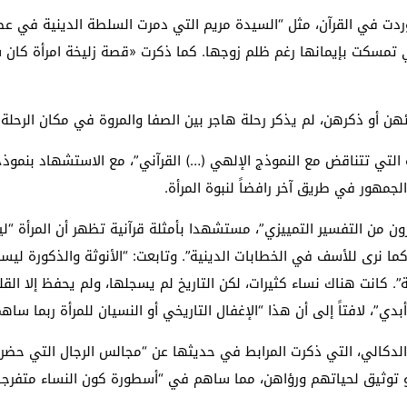
ردت في القرآن، مثل “السيدة مريم التي دمرت السلطة الدينية في عص
تي تمسكت بإيمانها رغم ظلم زوجها. كما ذكرت «قصة زليخة امرأة كا
 أو ذكرهن، لم يذكر رحلة هاجر بين الصفا والمروة في مكان الرحلة.
ة التي تتناقض مع النموذج الإلهي (…) القرآني”، مع الاستشهاد بنموذج
لجمهور في طريق آخر رافضاً لنبوة المرأة.
رون من التفسير التمييزي”، مستشهدا بأمثلة قرآنية تظهر أن المرأة “لي
ما نرى للأسف في الخطابات الدينية”. وتابعت: “الأنوثة والذكورة ليست
ة”. كانت هناك نساء كثيرات، لكن التاريخ لم يسجلها، ولم يحفظ إلا الق
بدي”، لافتاً إلى أن هذا “الإغفال التاريخي أو النسيان للمرأة ربما سا
الدكالي، التي ذكرت المرابط في حديثها عن “مجالس الرجال التي حضرت
و توثيق لحياتهم ورؤاهن، مما ساهم في “أسطورة كون النساء متفرجات