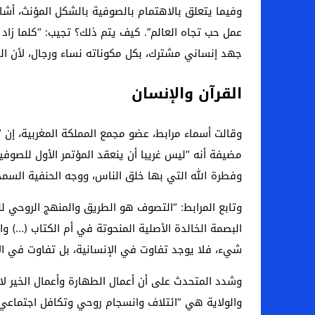
وفيما يتعلق بالاهتمام بالصوفية بالشكل المؤنث، أشا
عمل حب تجاه العالم”. كيف يتم ذلك؟ تجيب: “كلما زاد 
جهد إنساني مشترك، بكل مكوناته نساء ورجال، لأن ا
القرآن والإنسان
وقالت أسماء مرابط، عضو مجمع المملكة المغربية، إن
مضيفة أنه “ليس غريبا أن ينعقد المؤتمر الأول للصوفية
وفطرة الله التي بها خلق الناس، ووجه الحنفية السمح
وتابع المرابط: “التصوف هو الطريق والمنهج الروحي لل
البصمة الخالدة الأصلية المنحوتة في أم الكتاب (…) و
شيء، فلا يوجد تفاوت في الإنسانية، بل تفاوت في الأ
وشدد المتحدث على أن أعمال الطهارة وأعمال الخير لا ت
والولاية هي “ائتلاف وانسجام روحي وتكافل اجتماعي”