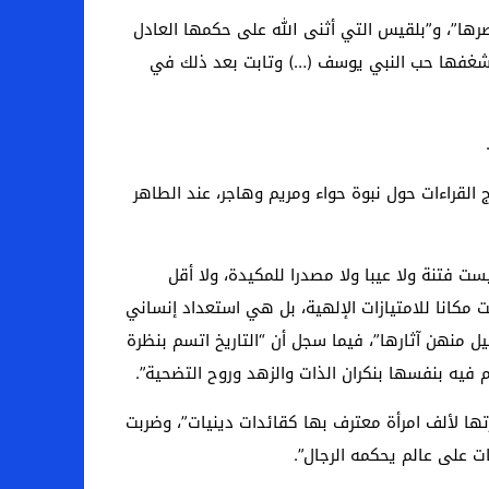
رها”، و”بلقيس التي أثنى الله على حكمها العادل
ن شغفها حب النبي يوسف (…) وتابت بعد ذلك في
 القراءات حول نبوة حواء ومريم وهاجر، عند الطاهر
ست فتنة ولا عيبا ولا مصدرا للمكيدة، ولا أقل
 مكانا للامتيازات الإلهية، بل هي استعداد إنساني
ليل منهن آثارها”، فيما سجل أن “التاريخ اتسم بنظرة
هم فيه بنفسها بنكران الذات والزهد وروح التضحية”.
ها لألف امرأة معترف بها كقائدات دينيات”، وضربت
 على عالم يحكمه الرجال”.