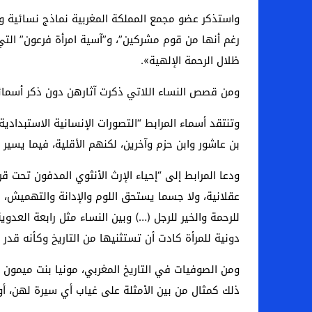
واستذكر عضو مجمع المملكة المغربية نماذج نسائية و
رغم أنها من قوم مشركين”، و”آسية امرأة فرعون” ال
ظلال الرحمة الإلهية».
ومن قصص النساء اللاتي ذكرت آثارهن دون ذكر أسمائهن
وتنتقد أسماء المرابط “التصورات الإنسانية الاستبدادي
بن عاشور وابن حزم وآخرين، لكنهم الأقلية، فيما يسير ا
ودعا المرابط إلى “إحياء الإرث الأنثوي المدفون تحت ق
عقلانية، ولا جسما يستحق اللوم والإدانة والتهميش، ك
للرحمة والخير للرجل (…) وبين النساء مثل رابعة العدوي
دونية للمرأة كادت أن تستثنيها من التاريخ وكأنه قدر أ
ومن الصوفيات في التاريخ المغربي، مونيا بنت ميمون 
ذلك كمثال من بين الأمثلة على غياب أي سيرة لهن، أ