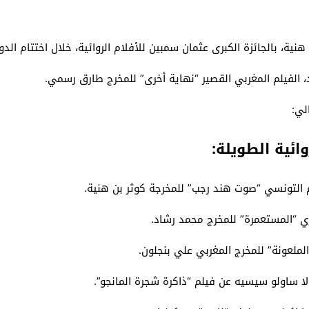
عثمان سمبين للأفلام الروائية، خلال اختتام الدورة الـ26 للمهرجان الدولي للسينما الإفريقية بخ
د، الفيلم المغربي القصير “نهاية أخرى” للمخرج طارق رسمي.
لي:
ائية الطويلة:
يلم التونسي “صوت هند رجب” للمخرجة كوثر بن هنية.
صري “المستعمرة” للمخرج محمد رشاد.
 الملعونة” للمخرج المغربي علي بنجلون.
ولا ساولو سيسيه عن فيلم “ذاكرة شجرة المانجو”.