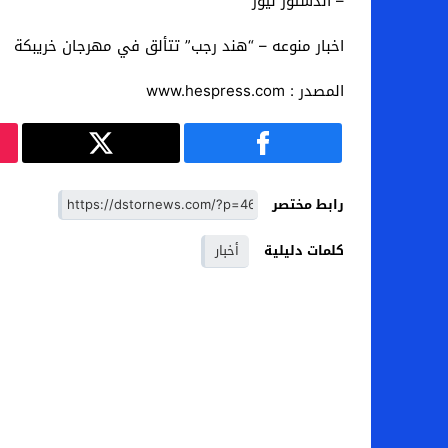
– الدستور نيوز
اخبار منوعه – “هند رجب” تتألق في مهرجان خريبكة
المصدر : www.hespress.com
رابط مختصر
كلمات دليلية
أخبار