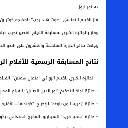
دستور نيوز
فاز الفيلم التونسي “صوت هند رجب” للمخرجة كوثر بن هنية، بالجائزة الكبرى 
وفاز بالجائزة الكبرى لمسابقة الفيلم القصير نجيب عيا
وجاءت نتائج الدورة السادسة والعشرون على النحو التا
نتائج المسابقة الرسمية للأفلام الرو
– الجائزة الكبرى للفيلم الروائي “عثمان سمبين”: الف
– جائزة لجنة التحكيم “نور الدين الصايل”: الفيلم الم
– جائزة “إدريسا ويدراوغو” للإخراج: “كوندافا… الأغنية
– جائزة “سمير فريد” للسيناريو: المخرج السنغالي نيك