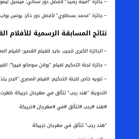
– جائزة “أمينة رشيد” لأفضل دور نسائي: ميشيل ليمويا
– جائزة “محمد بسطاوي” لأفضل دور ذكر: يونس بواب عن
نتائج المسابقة الرسمية للأفلام الق
– الجائزة الكبرى لنجيب عايد للفيلم القصير: الفيلم ا
– جائزة لجنة التحكيم لفيلم “بولان سومانو فييرا”: الفيل
– تنويه خاص للجنة التحكيم: الفيلم المصري “البحر ي
التدوينة “هند رجب” تتألق في مهرجان خريبكة ظهرت ل
#هند #رجب #تتألق #في #مهرجان #خريبكة
“هند رجب” تتألق في مهرجان خريبكة