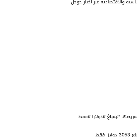
سياسية والاقتصادية عبر أخبار جوجل
مريضها #بمبلغ #دولارا #فقط
 فقط