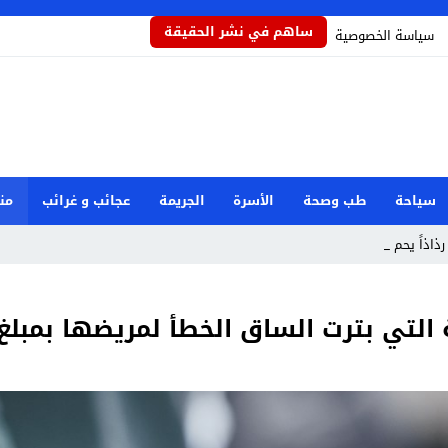
ساهم في نشر الحقيقة
سياسة الخصوصية
سياحة
طب وصحة
الأسرة
الجريمة
عجائب و غرائب
من
رذاذاً يحمي المحاصيل _
بترت الساق الخطأ لمريضها بمبلغ 3053 دولارًا فق