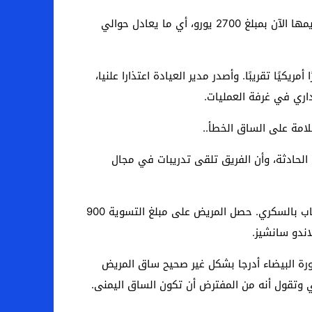
وتم رفع دعوى قضائية ضد الطبيبة البالغة من العمر 43 عاما، وأدانتها محكمة في لينز بتهمة الإهمال الجسيم. وقد تم تغريمها الآن بمبلغ 2700 يورو، أي ما يعادل حوالي
.
وأصدر مدير العيادة اعتذارا علنيا،
اري في غرفة العمليات
.
لامة على الساق الخطأ.
.
حادثة، وأن الفريق تلقى تدريبات في مجال
مصاب بالسكري. حصل المريض على مبلغ التسوية
900
اندو سانشيز
.
رة البيضاء أدرجا بشكل غير صحيح ساق المريض
 وتقول أنه من المفترض أن تكون الساق اليمنى
.