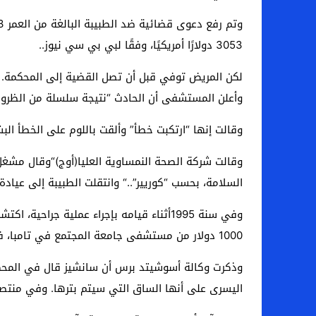
3053 دولارًا أمريكيًا، وفقًا لبي بي سي نيوز.
.
لكن المريض توفي قبل أن تصل القضية إلى المحكمة. وحصلت أرملته على تعويض قدره 000
وأعلن المستشفى أن الحادث “نتيجة سلسلة من الظروف 
وقالت إنها “ارتكبت خطأ” وألقت باللوم على الخطأ ال
وقالت شركة الصحة النمساوية العليا
“(أوج)
وقال مشغل 
السلامة، بحسب “كوريير”.
“.
وانتقلت الطبيبة إلى عيادة
وفي سنة
1995
أثناء قيامه بإجراء عملية جراحية، ا
1000 دولار من مستشفى جامعة المجتمع في تامبا، فلوريدا، وتسوية أخرى بقيمة 1000 دولار
وذكرت وكالة أسوشيتد برس أن سانشيز قال في المحكمة
اليسرى على أنها الساق التي سيتم بترها. وفي منتصف