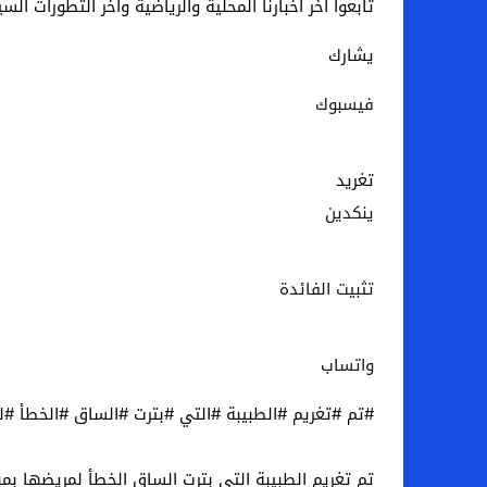
تابعوا آخر أخبارنا المحلية والرياضية وآخر التطورات ال
يشارك
فيسبوك
تغريد
ينكدين
تثبيت الفائدة
واتساب
#تم #تغريم #الطبيبة #التي #بترت #الساق #الخطأ #ل
تم تغريم الطبيبة التي بترت الساق الخطأ لمريضها بمبلغ 3053 دولارًا