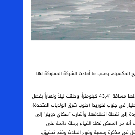
برتراند بيكارد جولة حول العالم باستخدام البطاريات الكهربائية عام 2016، في مياه خليج المكسيك، بحسب ما أفادت الشركة المملوكة لها
وفي يوليو 2016، اختتمت سولار إمبالس 2 جولة تاريخية حول العالم في أبوظبي، بعد 23 يوماً فعلياً من الطيران، قطعت خلالها مسافة 43,41 كيلومتراً، وحلقت ليلاً ونهاراً بفضل
ار في جنوب فلوريدا (جنوب شرق الولايات المتحدة)،
ودة إلى نقطة انطلاقها. وأشارت “سكاي دويلر” إلى
لرقم القياسي وهو ثمانية أيام و14 دقيقة (من الطيران)، يثبت أنه من الممكن فعلا القيام برحلة دائمة على
نقل في مذكرة رسمية وقوع الحادث وفتح تحقيق،