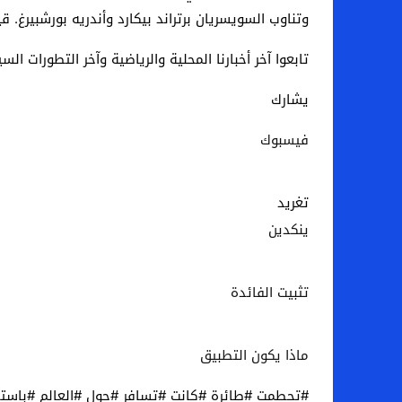
وتناوب السويسريان برتراند بيكارد وأندريه بورشبيرغ. قياد
تابعوا آخر أخبارنا المحلية والرياضية وآخر التطورات ال
يشارك
فيسبوك
تغريد
ينكدين
تثبيت الفائدة
ماذا يكون التطبيق
#تحطمت #طائرة #كانت #تسافر #حول #العالم #باستخد