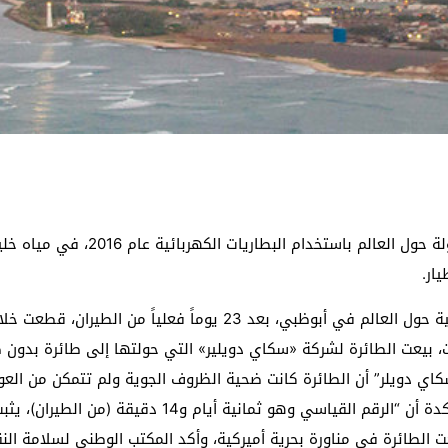
تحطمت الطائرة الرائدة التي نفذ بها 
ار.
بيعت الطائرة لشركة «سكاي دويلير» التي حولتها إلى طائرة بدون طي
سكاي دويلر” أن الطائرة كانت ضحية الظروف الجوية ولم تتمكن من الع
أن الطائرة تحطمت في البحر، في 4 مايو الماضي، مؤكدة أن “ا
الطائرة في مناورة بحرية أميركية، وأكد المكتب الوطني لسلامة ال