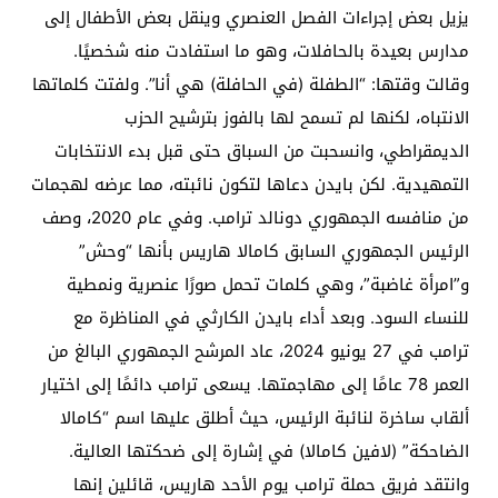
يزيل بعض إجراءات الفصل العنصري وينقل بعض الأطفال إلى
مدارس بعيدة بالحافلات، وهو ما استفادت منه شخصيًا.
وقالت وقتها: “الطفلة (في الحافلة) هي أنا”. ولفتت كلماتها
الانتباه، لكنها لم تسمح لها بالفوز بترشيح الحزب
الديمقراطي، وانسحبت من السباق حتى قبل بدء الانتخابات
التمهيدية. لكن بايدن دعاها لتكون نائبته، مما عرضه لهجمات
من منافسه الجمهوري دونالد ترامب. وفي عام 2020، وصف
الرئيس الجمهوري السابق كامالا هاريس بأنها “وحش” ​​
و”امرأة غاضبة”، وهي كلمات تحمل صورًا عنصرية ونمطية
للنساء السود. وبعد أداء بايدن الكارثي في ​​المناظرة مع
ترامب في 27 يونيو 2024، عاد المرشح الجمهوري البالغ من
العمر 78 عامًا إلى مهاجمتها. يسعى ترامب دائمًا إلى اختيار
ألقاب ساخرة لنائبة الرئيس، حيث أطلق عليها اسم “كامالا
الضاحكة” (لافين كامالا) في إشارة إلى ضحكتها العالية.
وانتقد فريق حملة ترامب يوم الأحد هاريس، قائلين إنها