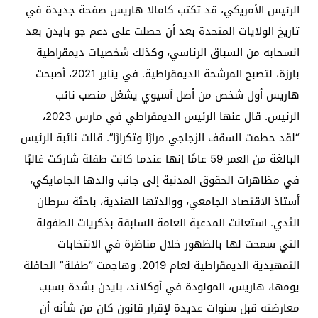
الرئيس الأمريكي، قد تكتب كامالا هاريس صفحة جديدة في
تاريخ الولايات المتحدة بعد أن حصلت على دعم جو بايدن بعد
انسحابه من السباق الرئاسي، وكذلك شخصيات ديمقراطية
بارزة، لتصبح المرشحة الديمقراطية. في يناير 2021، أصبحت
هاريس أول شخص من أصل آسيوي يشغل منصب نائب
الرئيس. قال عنها الرئيس الديمقراطي في مارس 2023،
“لقد حطمت السقف الزجاجي مرارًا وتكرارًا”. قالت نائبة الرئيس
البالغة من العمر 59 عامًا إنها عندما كانت طفلة شاركت غالبًا
في مظاهرات الحقوق المدنية إلى جانب والدها الجامايكي،
أستاذ الاقتصاد الجامعي، ووالدتها الهندية، باحثة سرطان
الثدي. استعانت المدعية العامة السابقة بذكريات الطفولة
التي سمحت لها بالظهور خلال مناظرة في الانتخابات
التمهيدية الديمقراطية لعام 2019. وهاجمت “طفلة” الحافلة
يومها، هاريس، المولودة في أوكلاند، بايدن بشدة بسبب
معارضته قبل سنوات عديدة لإقرار قانون كان من شأنه أن