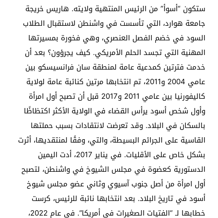
ستكون “أسوأ” من الرئيس المنتهية ولايته. هاريس خريجة
جامعة هوارد، التي تأسست في واشنطن لاستقبال الطلاب
السود في خضم الفصل العنصري، وهي فخورة بمسيرتها
المهنية التي تجسد الحلم الأمريكي. كيف يجرؤون؟ بعد أن
خدمت فترتين كمدعية عامة لمنطقة سان فرانسيسكو بين
عامي 2004 و2011، تم انتخابها مرتين كنائبة عامة لولاية
كاليفورنيا بين عامي 2011 و2017 قبل أن تصبح أول امرأة
وأول شخص أسود يرأس القضاء في الولاية الأكثر اكتظاظًا
بالسكان في البلاد. وقد تعرضت لانتقادات بسبب حملتها
القاسية على الجرائم البسيطة، والتي، وفقًا لمنتقديها، أثرت
بشكل خاص على الأقليات. في يناير 2017، أدت اليمين
الدستورية كعضوة في مجلس الشيوخ في واشنطن، لتصبح
أول امرأة من أصل جنوب آسيوي وثاني عضو مجلس شيوخ
أسود في تاريخ البلاد. بعد انتخابها نائبة للرئيس، كرست
خطابها لـ “الفتيات الصغيرات في أمريكا”. في عام 2022،