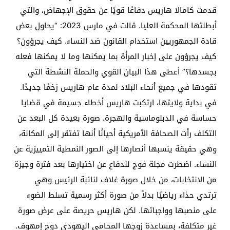
قدمت كامالا هاريس دفاعًا قويًا عن حقوق الإجهاض، والتي
أبطلتها المحكمة العليا. قالت في مارس 2023: “يحاول بعض
قادة الجمهوريين استخدام القانون ضد النساء. كيف يجرؤون؟
كيف يجرؤون على إخبار المرأة بما يمكنها وما لا يمكنها فعله
بجسدها؟” أعطى هذا البيان القوي والحملة النشطة التي
تقودها في جميع أنحاء البلاد لمدة عام هاريس زخمًا جديدًا.
في بداية ولايتها، ارتكبت هاريس أخطاء جسيمة في قضايا
حساسة في الدبلوماسية والهجرة. صورة بعيدة كل البعد عن
التكلف رأت الصحافة الأمريكية أحيانًا أنها تفتقر إلى المكانة،
وهي حقيقة ينسبها أنصارها إلى الصور النمطية التمييزية عن
النساء. اضطرت مجلة فوج للدفاع عن اختيارها بعد فترة وجيزة
من الانتخابات، من خلال صورة غلاف لنائبة الرئيس وهي
ترتدي حذاء رياضيًا بدلاً من صورة أكثر رسمية تسلط الضوء
على منصبها وواجباتها. لكن هاريس حريصة على عرض صورة
غير متكلفة، بمساعدة زوجها المحامي اليهودي دوج إمهوف.