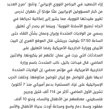
إزاء التصعيد في البرنامج النووي الإيراني”. وتابع: “صرح العديد
من كبار المسؤولين الإيرانيين علنًا مؤخرًا أن طهران تدرس
تغيير عقيدتها النووية، مما يشير إلى إمكانية تحركها في
اتجاه تصنيع الأسلحة النووية”. وبينما لم يصدر أي تعليق
رسمي من الولايات المتحدة وإيران وعمان بشأن اللقاء حتى
الساعة 07:50 بتوقيت جرينتش، قال الموقع العبري إن البيت
الأبيض ووزارة الخارجية الأمريكية رفضا التعليق على
المحادثات التي جرت في عمان. لكنهم لم ينكرونها. والاثنين
الماضي، قال فيدانت باتيل، نائب المتحدث باسم وزارة
الخارجية الأمريكية، في مؤتمر صحفي، إن الولايات المتحدة
لديها طرق للتواصل مع إيران لتوضيح مخاوفها. وخلفت الحرب
الإسرائيلية على غزة، المستمرة بدعم أميركي منذ 7 أكتوبر/
تشرين الأول الماضي، أكثر من 114 ألف قتيل وجريح
فلسطيني، معظمهم من الأطفال والنساء، ونحو 10 آلاف
مفقود وسط دمار واسع ومجاعة أودت بحياة الأطفال والأسر.