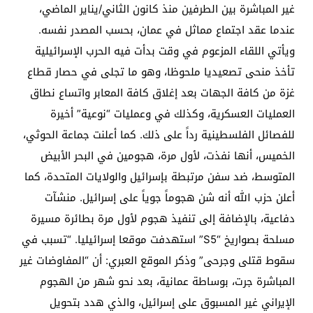
غير المباشرة بين الطرفين منذ كانون الثاني/يناير الماضي،
عندما عقد اجتماع مماثل في عمان، بحسب المصدر نفسه.
ويأتي اللقاء المزعوم في وقت بدأت فيه الحرب الإسرائيلية
تأخذ منحى تصعيديا ملحوظا، وهو ما تجلى في حصار قطاع
غزة من كافة الجهات بعد إغلاق كافة المعابر واتساع نطاق
العمليات العسكرية، وكذلك في وعمليات “نوعية” أخيرة
للفصائل الفلسطينية رداً على ذلك. كما أعلنت جماعة الحوثي،
الخميس، أنها نفذت، لأول مرة، هجومين في البحر الأبيض
المتوسط، ضد سفن مرتبطة بإسرائيل والولايات المتحدة، كما
أعلن حزب الله أنه شن هجوماً جوياً على إسرائيل. منشآت
دفاعية، بالإضافة إلى تنفيذ هجوم لأول مرة بطائرة مسيرة
مسلحة بصواريخ “S5” استهدفت موقعا إسرائيليا. “تسبب في
سقوط قتلى وجرحى” وذكر الموقع العبري: أن “المفاوضات غير
المباشرة جرت، بوساطة عمانية، بعد نحو شهر من الهجوم
الإيراني غير المسبوق على إسرائيل، والذي هدد بتحويل