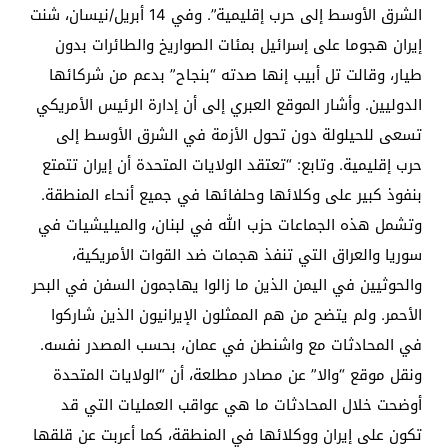
الشرق الأوسط إلى حرب إقليمية”. وفي 14 أبريل/نيسان، شنت
إيران هجوما على إسرائيل بمئات الصواريخ والطائرات بدون
طيار، وقالت تل أبيب إنها صدته “بنجاح” بدعم من شركائها
الدوليين. وأشار الموقع العبري إلى أن إدارة الرئيس الأمريكي
تسعى للحيلولة دون تحول الأزمة في الشرق الأوسط إلى
حرب إقليمية. وتابع: “تعتقد الولايات المتحدة أن إيران تتمتع
بنفوذ كبير على وكلائها وحلفائها في جميع أنحاء المنطقة.
وتشمل هذه الجماعات حزب الله في لبنان، والميليشيات في
سوريا والعراق التي تنفذ هجمات ضد القوات الأمريكية،
والحوثيين في اليمن الذين ما زالوا يهاجمون السفن في البحر
الأحمر. ولم يتضح من هم الممثلون الإيرانيون الذين شاركوا
في المحادثات مع واشنطن في عمان، بحسب المصدر نفسه.
ونقل موقع “والا” عن مصادر مطلعة، أن “الولايات المتحدة
أوضحت خلال المحادثات ما هي عواقب العمليات التي قد
تكون على إيران ووكلائها في المنطقة، كما أعربت عن قلقها