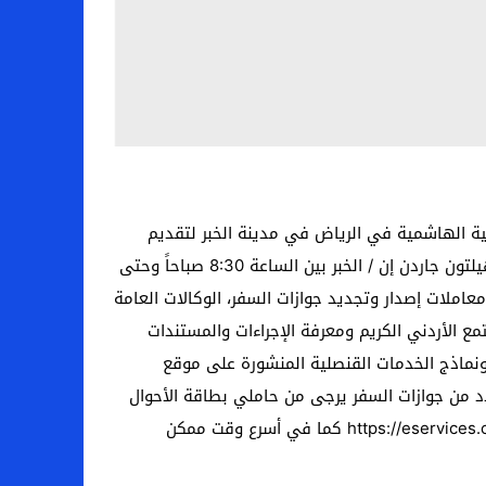
نية الهاشمية في الرياض في مدينة الخبر لتقديم
الخدمات القنصلية خلال الفترة ما بين 8- 9/5/2024. إضافة إعلان: سيتواجد طاقم العمل القنصلي في قاعة الدمام بفندق هيلتون جاردن إن / الخبر بين الساعة 8:30 صباحاً وحتى
معاملات إصدار وتجديد جوازات السفر، الوكالات العامة
مع الأردني الكريم ومعرفة الإجراءات والمستندات
ونماذج الخدمات القنصلية المنشورة على موقع
د من جوازات السفر يرجى من حاملي بطاقة الأحوال
المدنية الذكية المبادرة بتقديم طلبات تجديد جواز السفر عبر الموقع الإلكتروني لدائرة الأحوال المدنية والجوازات https://eservices.cspd.gov.jo كما في أسرع وقت ممكن