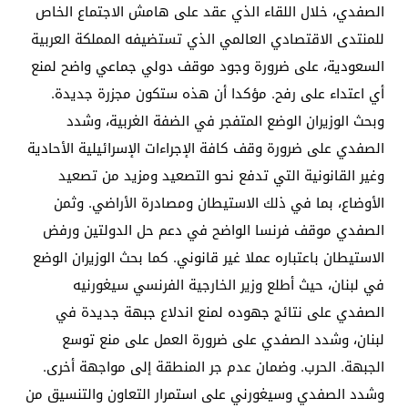
الصفدي، خلال اللقاء الذي عقد على هامش الاجتماع الخاص
للمنتدى الاقتصادي العالمي الذي تستضيفه المملكة العربية
السعودية، على ضرورة وجود موقف دولي جماعي واضح لمنع
أي اعتداء على رفح. مؤكدا أن هذه ستكون مجزرة جديدة.
وبحث الوزيران الوضع المتفجر في الضفة الغربية، وشدد
الصفدي على ضرورة وقف كافة الإجراءات الإسرائيلية الأحادية
وغير القانونية التي تدفع نحو التصعيد ومزيد من تصعيد
الأوضاع، بما في ذلك الاستيطان ومصادرة الأراضي. وثمن
الصفدي موقف فرنسا الواضح في دعم حل الدولتين ورفض
الاستيطان باعتباره عملا غير قانوني. كما بحث الوزيران الوضع
في لبنان، حيث أطلع وزير الخارجية الفرنسي سيغورنيه
الصفدي على نتائج جهوده لمنع اندلاع جبهة جديدة في
لبنان، وشدد الصفدي على ضرورة العمل على منع توسع
الجبهة. الحرب. وضمان عدم جر المنطقة إلى مواجهة أخرى.
وشدد الصفدي وسيغورني على استمرار التعاون والتنسيق من