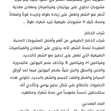
مشروباتٍ تحتوي على بروتيناتٍ وفيتاميناتٍ ومعادن مغذية
تُحفز نمو الشعر وتعمل على زيادة طوله وتزيده قوةً ولمعاناً
وصحة، إليكِ 4 مشروباتٍ طبيعية تزيد شعرك طولاً …
شراب الخضار:
شراب الخضار الطبيعي من أهم وأفضل المشروبات الصحية
المفيدة لصحة الشعر، لأنه يحتوي على المعادن والفيتامينات
الطبيعية التي تعمل على تحفيز نمو الشعر كالحديد،
وفيتامين H، وفيتامين B ،وكذلك عنصر البيوتين. فالبندورة
والخس والسلق والجزر غنيةٌ بعنصر البيوتين فيما تمد أوراق
السبانخ والفطر واللفت الجسم والشعر بالحديد، تناولي هذه
الخضروات بانتظامٍ على شكل عصيرٍ يومي وتأكدي أنك
ستلاحظين تحسناً ملموساً في صحة شعرك ومظهره.
الماء المعدني: