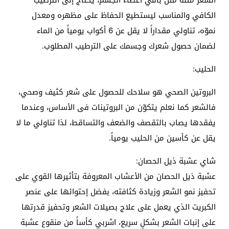
الشعر مثله مثل باقي أعضاء الجسم، يحتاج إلى الترطيب
الكافي والمناسب ليستطيع الحفاظ على مظهره ومعدل
نموّه، تناولي مقداراً لا يقل عن 6 أكواب يومياً من الماء
لضمان حصول شعرك وجسمك على الترطيب المطلوب.
الحليب:
البروتين الصحي هو سلاحك للحصول على شعر كثيف وصحي،
فالشعر كما نعلم يتكوّن من البروتينات فى الأساس، وعندما
يفقدها يصاب بالتقصف والضعف والتساقط، لذا تناولي ما لا
يقل عن كأسين من الحليب يومياً.
شاي عشبة ذيل الحصان:
عشبة ذيل الحصان من الأعشاب المعروفة بتأثيرها القوي على
تحفيز نمو الشعر وزيادة كثافته، بفضل إحتوائها على عنصر
الكبريت الذي يعمل على علاج بصيلات الشعر وتحفيز قدرتها
على إنبات الشعر بشكلٍ سريع، اشربي كأساً من منقوع عشبة