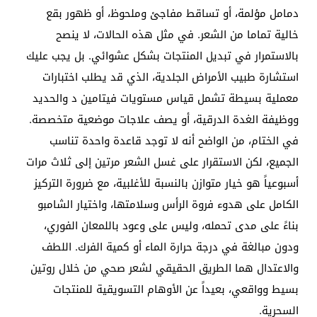
دمامل مؤلمة، أو تساقط مفاجئ وملحوظ، أو ظهور بقع
خالية تماما من الشعر. في مثل هذه الحالات، لا ينصح
بالاستمرار في تبديل المنتجات بشكل عشوائي. بل يجب عليك
استشارة طبيب الأمراض الجلدية، الذي قد يطلب اختبارات
معملية بسيطة تشمل قياس مستويات فيتامين د والحديد
ووظيفة الغدة الدرقية، أو يصف علاجات موضعية متخصصة.
في الختام، من الواضح أنه لا توجد قاعدة واحدة تناسب
الجميع، لكن الاستقرار على غسل الشعر مرتين إلى ثلاث مرات
أسبوعياً هو خيار متوازن بالنسبة للأغلبية، مع ضرورة التركيز
الكامل على هدوء فروة الرأس وسلامتها، واختيار الشامبو
بناءً على مدى تحمله، وليس على وعود باللمعان الفوري،
ودون مبالغة في درجة حرارة الماء أو كمية الفرك. اللطف
والاعتدال هما الطريق الحقيقي لشعر صحي من خلال روتين
بسيط وواقعي، بعيداً عن الأوهام التسويقية للمنتجات
السحرية.