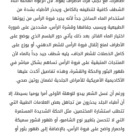
أظافرك، مع تجنب فرك الأطراف بقوة. لأن الرغوة المائلة أثناء
الشطف كافية لتنظيفه بالكامل. ويحذر الأطباء بشدة من
استخدام الماء الساخن جداً لأنه يجرد فروة الرأس من زيوتها
الطبيعية ويسبب جفافها وقشرة الرأس، مشددين على ضرورة
اختيار الماء الفاتر. بعد ذلك يأتي دور البلسم الذي يوضع على
الأطراف لمنع إثقال فروة الرأس للشعر الدهني، أو يوزع على
كامل الخصلات للشعر الجاف، يليه شطف جيد جداً بالماء لأن
المنتجات المتبقية على فروة الرأس تساهم بشكل مباشر في
ظهور البثور والحكة والقشرة، وهذه تفاصيل أكدت عليها
الأكاديمية الأمريكية للأمراض الجلدية لضمان روتين صحي.
ورغم أن غسل الشعر يبدو للوهلة الأولى أمرا يوميا بسيطا، إلا
أن أطباء الجلد يحذرون من تجاهل بعض العلامات الطبية التي
تتطلب استشارة المختصين، مثل الحكة الشديدة المستمرة
التي لا تتحسن بتغيير نوع الشامبو، أو ظهور قشور سميكة
واحمرار واضح على فروة الرأس، بالإضافة إلى ظهور بثور أو