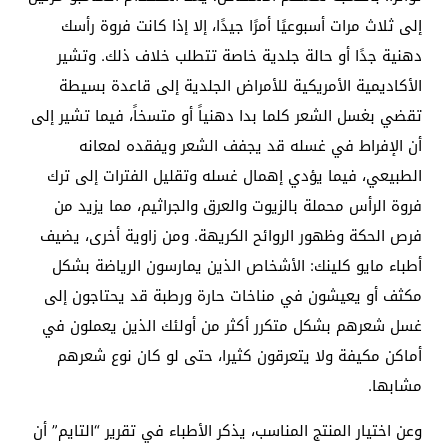
إلى ثلاث مرات أسبوعيًا أمرًا جيدًا، إلا إذا كانت فروة رأسك
دهنية جدًا أو حالة جلدية خاصة تتطلب خلاف ذلك. وتشير
الأكاديمية الأمريكية للأمراض الجلدية إلى قاعدة بسيطة
تقضي بغسل الشعر كلما بدا دهنياً أو متسخاً، فيما تشير إلى
أن الإفراط في غسله قد يجفف الشعر ويفقده لمعانه
الطبيعي، فيما يؤدي إهمال غسله وتقليل الفترات إلى ترك
فروة الرأس محملة بالزيوت والعرق والجراثيم، مما يزيد من
فرص الحكة وظهور الروائح الكريهة. ومن زاوية أخرى، يضيف
أطباء مايو كلينك: الأشخاص الذين يمارسون الرياضة بشكل
مكثف أو يعيشون في مناخات حارة ورطبة قد يحتاجون إلى
غسل شعرهم بشكل متكرر أكثر من أولئك الذين يعملون في
أماكن مكيفة ولا يتعرقون كثيرا، حتى لو كان نوع شعرهم
مشابها.
وعن اختيار المنتج المناسب، يذكر الأطباء في تقرير “التايم” أن