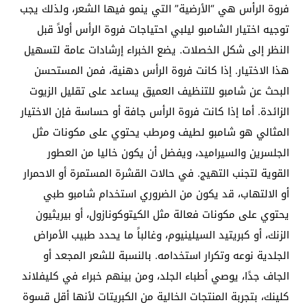
فروة الرأس هي “الأرضية” التي ينمو فيها الشعر، ولذلك يجب
توجيه اختيار الشامبو ليلبي احتياجات فروة الرأس أولاً قبل
النظر إلى شكل الخصلات. يضع الخبراء إرشادات عامة لتسهيل
هذا الاختيار. إذا كانت فروة الرأس دهنية، فمن المستحسن
البحث عن شامبو للتنظيف العميق يساعد على تقليل الزيوت
الزائدة. أما إذا كانت فروة الرأس جافة أو حساسة فإن الاختيار
المثالي هو شامبو لطيف ومرطب يحتوي على مكونات مثل
الجلسرين والسيراميد، ويفضل أن يكون خاليا من العطور
القوية لتجنب التهيج. في حالات القشرة المستمرة أو الاحمرار
أو الالتهاب، قد يكون من الضروري استخدام شامبو طبي
يحتوي على مكونات فعالة مثل الكيتوكونازول، أو بيريثيون
الزنك، أو كبريتيد السيلينيوم، وغالباً ما يحدد طبيب الأمراض
الجلدية نوعه وتكرار استخدامه. بالنسبة للشعر المجعد أو
الجاف جدًا، يوصي أطباء الجلد، ومن بينهم خبراء في كليفلاند
كلينك، بتجربة المنتجات الخالية من الكبريتات لأنها أقل قسوة