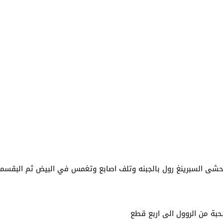
 لبحث خطة الفيفا لبيع حصة في كيان تجاري جديد
: إحباط عمليتين لتهريب مادة الكبتاجون إلى الخليج
 أثناء محاولتهم عبور القناة الإنجليزية باتجاه بريطانيا
لمرة الأولى منذ عامين ونصف
حشى السبرينغ رول بالجبنه وتلف اصابع وتغمس في البيض ثم البقسم
بة من الروول الى اربع قطع