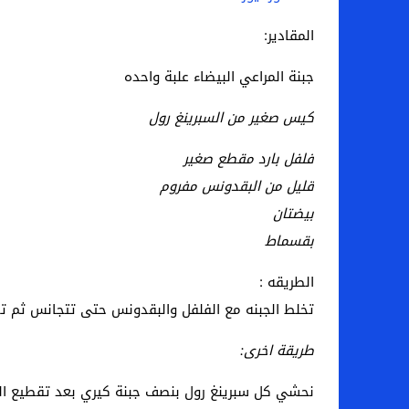
اخبار الرياضة – اليويفا يعقد اجتماعا طارئا
المقادير:
عالم الجريمة – ب الأمن والقضاء – في الصورة
جبنة المراعي البيضاء علبة واحده
عالم الجريمة – قُتل أربعة مهاجرين غير شرعيين
كيس صغير من السبرينغ رول
مال و اعمال – انكماش الاقتصاد السعودي ل
فلفل بارد مقطع صغير
قليل من البقدونس مفروم
بيضتان
بقسماط
الطريقه :
تخلط الجبنه مع الفلفل والبقدونس حتى تتجانس ثم ت
طريقة اخرى:
نحشي كل سبرينغ رول بنصف جبنة كيري بعد تقطيع الح