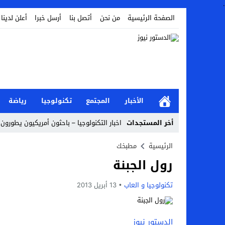
.
الصفحة الرئيسية
من نحن
أتصل بنا
أرسل خبرا
أعلن لدينا
الأخبار
المجتمع
تكنولوجيا
رياضة
أخر المستجدات
اخبار التكنولوجيا – باحثون أمريكيون يطورون 
أخبار الفن – ب الفن – إسعاد يونس: عادل إ
الرئيسية
مطبخك
رول الجبنة
اراء و اقلام الدستور – بعد ست سنوات من انف
مال و اعمال – تراجع السندات الخليجية والم
تكنولوجيا و العاب
13 أبريل 2013
اخبار العرب – الكويت: وفاة عامل نتيجة عد
عالم الجريمة – بالصور: إسبانيا تلغي حالة ال
الدستور نيوز