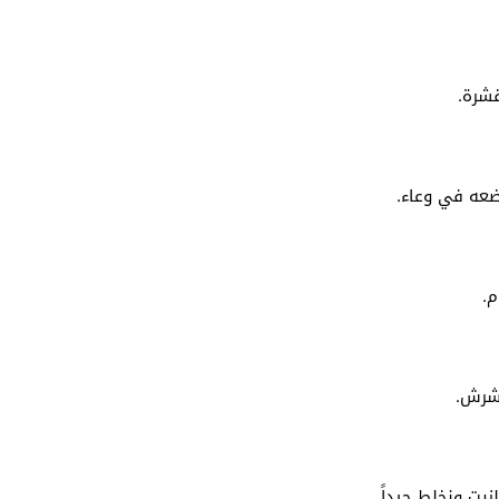
قشرة.
ضعه في وعاء.
م.
لشرش.
يت ونخلط جيداً.