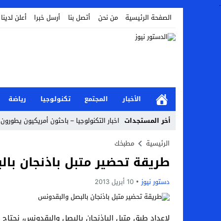
.
الصفحة الرئيسية
من نحن
أتصل بنا
أرسل خبرا
أعلن لدينا
الأخبار
المجتمع
تكنولوجيا
رياضة
أخر المستجدات
اخبار التكنولوجيا – باحثون أمريكيون يطورون 
أخبار الفن – ب الفن – إسعاد يونس: عادل إ
الرئيسية
مطبخك
طريقة تحضير متبل باذنجان با
اراء و اقلام الدستور – بعد ست سنوات من انف
مال و اعمال – تراجع السندات الخليجية والم
دستور نيوز
10 أبريل 2013
اخبار العرب – الكويت: وفاة عامل نتيجة عد
عالم الجريمة – بالصور: إسبانيا تلغي حالة ال
لإعداد طبق متبل الباذنجان بالبصل والبقدونس، نحتاج ال