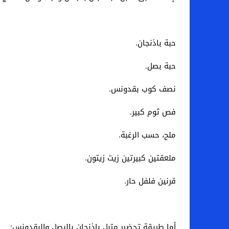
اخبار الرياضة – اليويفا يعقد اجتماعا طارئا
عالم الجريمة – ب الأمن والقضاء – في الصورة
حبة باذنجان.
عالم الجريمة – قُتل أربعة مهاجرين غير شرعيين
حبة بصل.
مال و اعمال – انكماش الاقتصاد السعودي ل
نصف كوب بقدونس.
فص ثوم كبير.
ملح، حسب الرغبة.
ملعقتين كبيرتين زيت زيتون.
قرنين فلفل حار.
أما طريقة تحضير متبل باذنجان بالبصل والبقدونس: