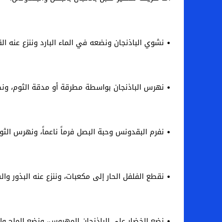
• نشوي الباذنجان ونضعه في الماء البارد وننزع عنه ال
• نهرس الباذنجان بواسطة مطرقة أو مدقة الثوم، ون
• نفرم البقدونس وحبة البصل فرماً ناعماً، ونهرس الثو
• نقطع الفلفل الحار إلى مكعبات، وننزع عنه البذور وا
• نضع الخضار على الباذنجان المهروس، ونضع الملح والز