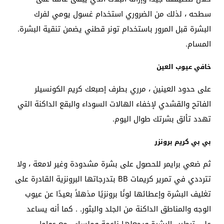
سطحه ، لذلك من الضروري استخدام غسول يومي لفرك
البشرة قبل المرور باستخدام تونر قطني يضمن تنقية البشرة.
المسام.
خافي عيوب العين
على حدود العينين ، مرري بطرف إصبعك كريم الكونسيلر
الفاتح والقشدي لإخفاء الهالات السوداء والبقع الداكنة التي
تهدد تألق بشرتك طوال اليوم.
بي بي كريم برونزر
ثم ضعي برايمر للحصول على بشرة مشدودة وغير لامعة ، ولا
تترددي في تمرير كريمات BB بتدرجاتها البرونزية القادرة على
تغليف البشرة وإعطائها لونًا برونزيًا مذهلاً بعيدًا عن عيوب
الوجه والمناطق الداكنة من الجلد والبثور. . كما أنه يساعد
على ترطيب البشرة ويجعلها ناعمة وملساء ، مع عوامل