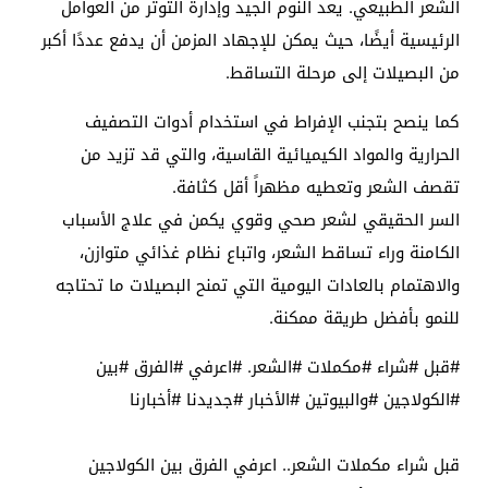
الشعر الطبيعي. يعد النوم الجيد وإدارة التوتر من العوامل
الرئيسية أيضًا، حيث يمكن للإجهاد المزمن أن يدفع عددًا أكبر
من البصيلات إلى مرحلة التساقط.
كما ينصح بتجنب الإفراط في استخدام أدوات التصفيف
الحرارية والمواد الكيميائية القاسية، والتي قد تزيد من
تقصف الشعر وتعطيه مظهراً أقل كثافة.
السر الحقيقي لشعر صحي وقوي يكمن في علاج الأسباب
الكامنة وراء تساقط الشعر، واتباع نظام غذائي متوازن،
والاهتمام بالعادات اليومية التي تمنح البصيلات ما تحتاجه
للنمو بأفضل طريقة ممكنة.
#قبل #شراء #مكملات #الشعر. #اعرفي #الفرق #بين
#الكولاجين #والبيوتين #الأخبار #جديدنا #أخبارنا
قبل شراء مكملات الشعر.. اعرفي الفرق بين الكولاجين