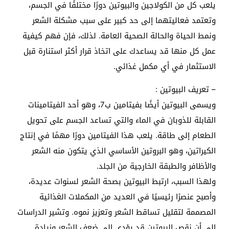
يلعب كل من الكولاجين والبيوتين دورًا مختلفًا في الجسم،
وتعتمد فعاليتهما إلى حد كبير على سبب مشكلة الشعر
ونمط الحياة والحالة الصحية العامة. لذلك، فإن فهم كيفية
عمل كل منها قد يساعدك على اتخاذ قرار أكثر استنارة قبل
الاستثمار في أي مكمل غذائي.
– تعريف البيوتين :
ويسمى البيوتين أيضًا بفيتامين ب7، وهو أحد الفيتامينات
القابلة للذوبان في الماء والتي تساعد الجسم على تحويل
الطعام إلى طاقة. يلعب هذا الفيتامين دورًا مهمًا في إنتاج
الكيراتين، وهو البروتين الأساسي الذي يتكون منه الشعر
والأظافر والطبقة الخارجية من الجلد.
ولهذا السبب، ارتبط البيوتين بصحة الشعر لسنوات عديدة،
وأصبح عنصرًا رئيسيًا في العديد من المكملات الغذائية
المصممة لتقليل تساقط الشعر وتعزيز نموه. وتشير الدراسات
إلى أن نقص البيوتين قد يؤدي إلى ضعف الشعر وزيادة