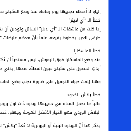
اخبار الرياضة – اليويفا يعقد اجتماعا طارئا
إليكِ 3 أخطاء تجنبيها يوم زفافك عندَ وضع المكياج في حال كنتِ ستضعينه بنفسكِ:
خطأ الـ “آي لاينر”
عالم الجريمة – ب الأمن والقضاء – في الصورة
إذا كنتِ من عاشقات الـ “آي لاينر” السائل وتودين أن
عالم الجريمة – قُتل أربعة مهاجرين غير شرعيين
طرفي العين بخطوط رفيعة، علماً بأنّ معظم عارضات “
مال و اعمال – انكماش الاقتصاد السعودي ل
خطأ الماسكارا
عند وضع الماسكارا فوق الرموش، ليس مستحباً أن تُ
أردتِ الحصول على مكياج عيون القطة، عندها إبدئي من
وهنا يُلفت خبراء التجميل على ضرورة تجنب وضع الماسكا
خطأ بلاش الخدود
غالباً ما تحمل الفتاة في حقيبتها بودرة ذات لون برون
البلاش الوردي فهو الخيار الأفضل لنعومة وجهكِ، خصوصاً
يذكر هنا أنّ البودرة البنية أو البرونزية لا تُعدّ “بلا