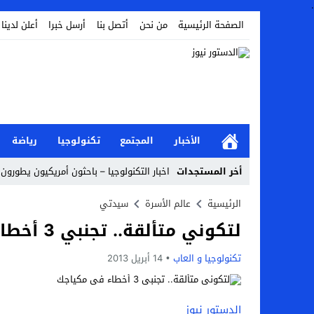
.
الصفحة الرئيسية
من نحن
أتصل بنا
أرسل خبرا
أعلن لدينا
الأخبار
المجتمع
تكنولوجيا
رياضة
أخر المستجدات
اخبار التكنولوجيا – باحثون أمريكيون يطورون 
أخبار الفن – ب الفن – إسعاد يونس: عادل إ
الرئيسية
عالم الأسرة
سيدتي
لتكوني متألقة.. تجنبي 3 أخطاء في مكياجك
اراء و اقلام الدستور – بعد ست سنوات من انف
مال و اعمال – تراجع السندات الخليجية والم
تكنولوجيا و العاب
14 أبريل 2013
اخبار العرب – الكويت: وفاة عامل نتيجة عد
عالم الجريمة – بالصور: إسبانيا تلغي حالة ال
الدستور نيوز