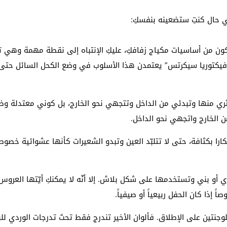
 لبحث خطة الفيفا لبيع حصة في كيان تجاري جديد
: إحباط عمليتين لتهريب مادة الكبتاجون إلى الخليج
 يكون من أساسيات مكياج زفافكِ، عليكِ الإنتباه إلى نقطة مهمة وهي
 أثناء محاولتهم عبور القناة الإنجليزية باتجاه بريطانيا
فيكتوريا سيكرتس” يعتمدن هذا الأسلوب في وضع الكحل السائل حتى ول
لمرة الأولى منذ عامين ونصف
كثري منها وتبدئي من الداخل وتتجهي نحو الخارج، بل كوني معتدلة 
 الخارج واتجهي نحو الداخل.
را بكثافة، حتى لا تتلبّد العين وتبدو الشعيرات كأنها عشوائية خصوصاً
زي أو بني وتستخدمها على شكل بلاش. إلا أنّه لا يمكنكِ أيّتها العروس
 إذا كان الحفل ربيعياً أو صيفياً.
ش” للوجنتين على الإطلاق. فألوان الأخير تندرج فقط تحتَ تدرجات الوردي ل