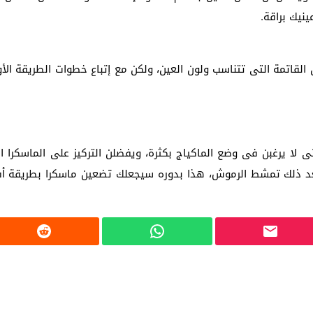
نيك براقة.
 لبحث خطة الفيفا لبيع حصة في كيان تجاري جديد
: إحباط عمليتين لتهريب مادة الكبتاجون إلى الخليج
ان القاتمة التى تتناسب ولون العين، ولكن مع إتباع خطوات الطريقة الأ
 أثناء محاولتهم عبور القناة الإنجليزية باتجاه بريطانيا
لمرة الأولى منذ عامين ونصف
ى لا يرغبن فى وضع الماكياج بكثرة، ويفضلن التركيز على الماسكرا 
 ذلك تمشط الرموش، هذا بدوره سيجعلك تضعين ماسكرا بطريقة أفضل