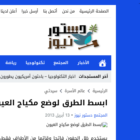
.
الصفحة الرئيسية
من نحن
أتصل بنا
أرسل خبرا
أعلن لدينا
الأخبار
المجتمع
تكنولوجيا
رياضة
أخر المستجدات
اخبار التكنولوجيا – باحثون أمريكيون يطورون 
أخبار الفن – ب الفن – إسعاد يونس: عادل إ
الرئيسية
عالم الأسرة
سيدتي
ابسط الطرق لوضع مكياج العي
اراء و اقلام الدستور – بعد ست سنوات من انف
مال و اعمال – تراجع السندات الخليجية والم
المجتمع دستور نيوز
13 أبريل 2013
اخبار العرب – الكويت: وفاة عامل نتيجة عد
عالم الجريمة – بالصور: إسبانيا تلغي حالة ال
يستخدم ظل الجفون فاتحا وقاتما من الأطراف فقط، و