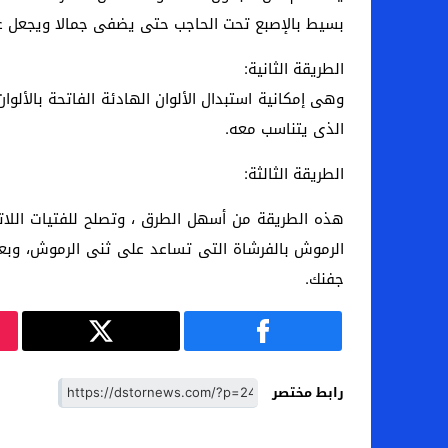
بسيط بالإصبع تحت الحاجب حتى يضفى جمالا ويجعل عي
اخبار الرياضة – اليويفا يعقد اجتماعا طارئا
الطريقة الثانية:
عالم الجريمة – ب الأمن والقضاء – في الصورة
وهى إمكانية استبدال الألوان الهادئة الفاتحة بالألو
عالم الجريمة – قُتل أربعة مهاجرين غير شرعيين
الذى يتناسب معه.
مال و اعمال – انكماش الاقتصاد السعودي ل
الطريقة الثالثة:
هذه الطريقة من أسهل الطرق ، وتصلح للفتيات اللات
الرموش بالفرشاة التى تساعد على ثنى الرموش، وبعد
جفنك.
رابط مختصر