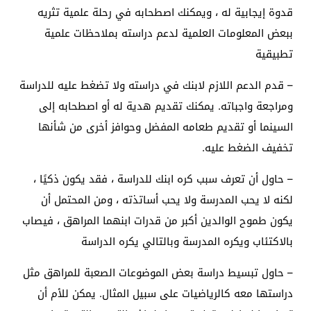
قدوة إيجابية له ، ويمكنك اصطحابه في رحلة علمية تثريه
ببعض المعلومات العلمية لدعم دراسته بملاحظات علمية
تطبيقية
– قدم الدعم اللازم لابنك في دراسته ولا تضغط عليه للدراسة
ومراجعة واجباته. يمكنك تقديم هدية له أو اصطحابه إلى
السينما أو تقديم طعامه المفضل وحوافز أخرى من شأنها
تخفيف الضغط عليه.
– حاول أن تعرف سبب كره ابنك للدراسة ، فقد يكون ذكيًا ،
لكنه لا يحب المدرسة ولا يحب أساتذته ، ومن المحتمل أن
يكون طموح الوالدين أكبر من قدرات ابنهما المراهق ، فيصاب
بالاكتئاب ويكره المدرسة وبالتالي يكره الدراسة
– حاول تبسيط دراسة بعض الموضوعات الصعبة للمراهق مثل
دراستها معه كالرياضيات على سبيل المثال. يمكن للأم أن