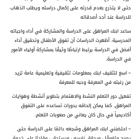
حتى لا يتذرع بعدم قدرته على إكمال دراسته ويطلب الذهاب
للدراسة عند أحد أصدقائه
ساعد ابنك المراهق على الدراسة والمشاركة في أداء واجباته
المدرسية. أظهرت الدراسات أن تفوق الأطفال وتحقيق أداء
أفضل في الدراسة يرتبط ارتباطًا وثيقًا بمشاركة أولياء الأمور
في الدراسة.
– اسع لتثقيف ابنك بمعلومات تثقيفية وتعليمية عامة تزيد
من رغبته في المعرفة وحبه للمعرفة
تفعيل دور التعلم النشط والاهتمام بتطوير أنشطة وهوايات
المراهق. كما يمكن إلحاقه بدورات تساعده على التفوق
أكاديمياً في حال كان يعاني من صعوبات التعلم.
– احتضنني ابنك المراهق وشجعه دائمًا على الدراسة حتى
يصبح متفوقًا ، ويحقق نفسه ، ويستحق ، وقادرًا على خدمة