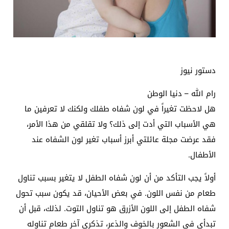
دستور نيوز
رام الله – دنيا الوطن
هل لاحظت تغيراً في لون شفاه طفلك ولكنك لا تعرفين ما
هي الأسباب التي أدت إلى ذلك؟ ولا تقلقي من هذا الأمر،
فقد عرضت مجلة عائلتي أبرز أسباب تغير لون الشفاه عند
الأطفال.
أولاً يجب التأكد من أن لون شفاه الطفل لا يتغير بسبب تناول
طعام من نفس اللون. في بعض الأحيان، قد يكون سبب تحول
شفاه الطفل إلى اللون الأزرق هو تناول التوت. لذلك، قبل أن
تبدأي في الشعور بالخوف والذعر، تذكري آخر طعام تناوله