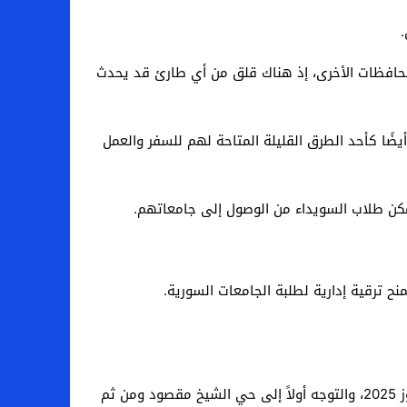
 المحافظات الأخرى، إذ هناك قلق من أي طارئ قد يحدث
ضًا كأحد الطرق القليلة المتاحة لهم للسفر والعمل
سلام، طالبة من السويداء تدرس التمريض في جامعة حلب، قالت لعنب بلدي إنها اضطرت لمغادرة مدينة حلب خلال شهر تموز 2025، والتوجه أولاً إلى حي الشيخ مقصود ومن ثم