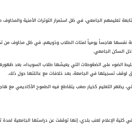
بعة تعليمهم الجامعي، في ظل استمرار التوترات الأمنية والمخاوف 
لجامعة نفسها هاجساً يومياً لمئات الطلاب وذويهم، في ظل مخاوف من
خل السكن الجامعي.
سليط الضوء على الضغوطات التي يعيشها طلاب السويداء، بعد ظهوره
شق لوقف تسجيلها في الجامعة، بعد خلافات مع عائلتها حول ذلك.
هائي، يظهر التعليم كخيار صعب يتقاطع فيه الطموح الأكاديمي مع ها
في كلية الإعلام لعنب بلدي، إنها توقفت عن دراستها الجامعية لمدة 