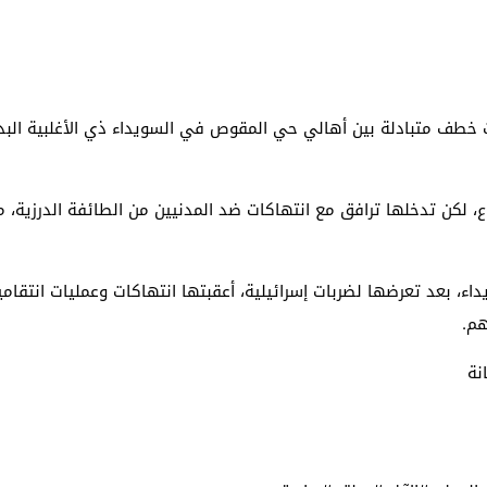
ويداء في 12 تموز 2025، بعد عمليات خطف متبادلة بين أهالي حي المقوص في السويداء ذي ال
النزاع، لكن تدخلها ترافق مع انتهاكات ضد المدنيين من الطائفة الدرزية،
 16 تموز/يوليو، من السويداء، بعد تعرضها لضربات إسرائيلية، أعقبتها انتهاكات وعم
هم.
نة