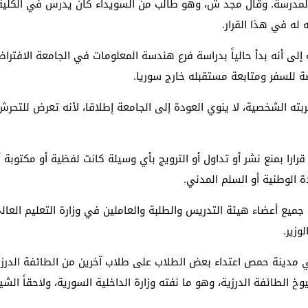
المدرسة. وقال مجد ش، وهو طالب من السويداء كان يدرس في الكلية ا
 له في هذا القرار.
إلى أنه بدأ حالياً بدراسة فرع هندسة المعلومات في الجامعة الافترا
ة للسفر ومتابعة مستقبله خارج سوريا.
بته الشخصية، لا ينوي العودة إلى الجامعة إطلاقا، لأنه تعرض للتح
 قرارا بمنع نشر أو تداول أو الترويج بأي وسيلة كانت لفظية أو مكتوبة 
 الوطنية أو السلم المدني.
خصت الوزارة في قرارها الصادر بتاريخ 10 مايو 2025، جميع أعضاء هيئة التدريس والطلبة والعاملين 
وزير.
 السكن الجامعي في مدينة حمص اعتداء بعض الطلاب على طلاب آخرين من الطائفة
 الطائفة الدرزية، وهو ما نفته وزارة الداخلية السورية، ولاحقاً الش