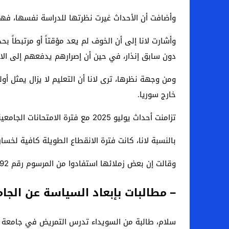
وأضافت أن الأحداث غيرت نظرتها للدراسة نفسها، فه
وأشارت لانا إلى أن الخوف لم يعد مؤقتاً أو مرتبطاً ب
دون سابق إنذار، في حين أن إصرارهم يدفعهم إلى الا
ومن وجهة نظرها، ترى لانا أن التعليم لا يزال يمثل 
خارج سوريا.
تزامنت أحداث يوليو 2025 مع فترة الامتحانات الجامعية. وبينما استمر طلاب المحافظات السورية في أداء امتحاناتهم، لم يتمكن طلاب السويداء من الوصول إلى جامعاتهم.
بالنسبة لانا، كانت فترة الانقطاع الطويلة كافية لخس
وقالت إن بعض زملائها استفادوا من المرسوم رقم 192 الذي أصدرته وزارة التعليم العالي في تشرين الأول 2025، القاضي بمنح ترقية إدارية لطلبة الجامعات السورية.
– مطالبات بإبعاد السياسة عن الجا