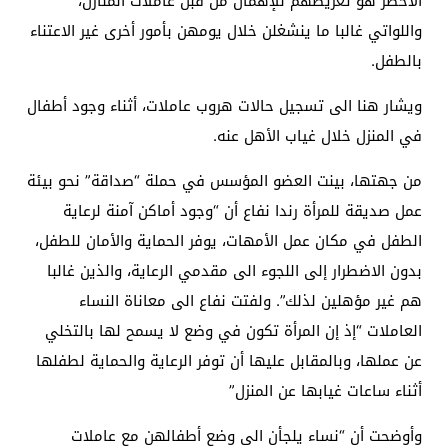
الأخطر هو تعريضهم للإهمال من قبل عاملات المنازل،
واللواتي غالبا ما ينشغلن خلال يومهن بأمور أخرى غير الاعتناء
بالطفل.
ويشار هنا الى تسجيل حالات هروب عاملات، أثناء وجود أطفال
في المنزل خلال غياب الأهل عنه.
من جهتها، بينت العضو المؤسس في حملة “صداقة” نحو بيئة
عمل صديقة للمرأة رندا نفاع أن “وجود أماكن آمنة لرعاية
الطفل في مكان عمل الأمهات، يوفر الحماية والأمان للطفل،
بدون الاضطرار إلى اللجوء الى مقدمي الرعاية، والذين غالبا
هم غير مؤهلين لذلك”. ولفتت نفاع الى معاناة النساء
العاملات “إذ إن المرأة تكون في وضع لا يسمح لها بالتخلي
عن عملها، وبالمقابل عليها أن توفر الرعاية والحماية لطفلها
أثناء ساعات غيابها عن المنزل”
وأوضحت أن “نساء يلجأن الى وضع أطفالهن مع عاملات