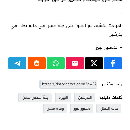
.
المباحث تكشف سر العثور على جثة مسن في حالة تحلل في
بدرشين
– الدستور نيوز
رابط مختصر
كلمات دليلية
البدرشين
الجيزة
جثة شخص مسن
حالة التحلل
دستور نيوز
وفاة مسن