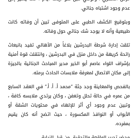
عدم وجود اشتباه جنائي.
وبتوقيع الكشف الطبي على المتوفى تبين أن وفاته كانت
طبيعية وأنه لا يوجد شك جنائي حول وفاته.
تلقت إدارة شرطة البدرشين بلاغاً من الأهالي تفيد بانبعاث
رائحة كريهة من داخل منزل في البدرشين ، وانتقلت قوة أمنية
بإشراف اللواء عاصم أبو الخير مدير المباحث الجنائية بالجيزة
إلى مكان الاتصال لمعرفة ملابسات الحادث برمته.
بالفحص والمعاينة وجد جثة “محمد أ. أ. أ.” في العقد السابع
من عمره في حالة تحلل وتعفن ، وكان يرتدي ملابسه كافة ،
وتبين عدم وجود أي أثر للإلهاء في محتويات الشقة أو
الأبواب أو النوافذ المكسورة ، حيث اتضح أنه كان يقيم
بمفرده.
محضر تحرير الواقعة والتحقيق من قبل النيابة.