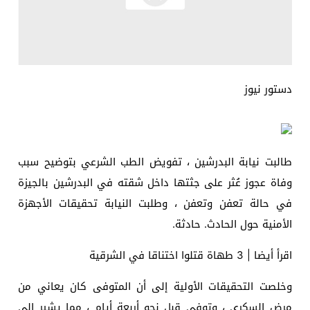
دستور نيوز
طالبت نيابة البدرشين ، تفويض الطب الشرعي بتوضيح سبب
وفاة عجوز عُثر على جثتها داخل شقته في البدرشين بالجيزة
في حالة تعفن وتعفن ، وطلبت النيابة تحقيقات الأجهزة
الأمنية حول الحادث. حادثة.
اقرأ أيضا | 3 طهاة قتلوا اختناقا في الشرقية
وخلصت التحقيقات الأولية إلى أن المتوفى كان يعاني من
مرض السكري ، وتوفي قبل نحو أربعة أيام ، مما يشير إلى