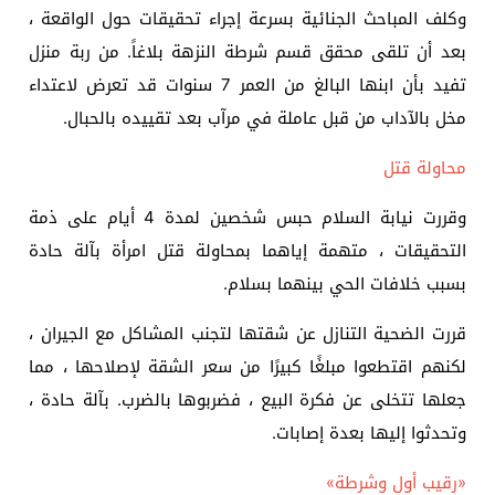
وكلف المباحث الجنائية بسرعة إجراء تحقيقات حول الواقعة ،
بعد أن تلقى محقق قسم شرطة النزهة بلاغاً. من ربة منزل
تفيد بأن ابنها البالغ من العمر 7 سنوات قد تعرض لاعتداء
مخل بالآداب من قبل عاملة في مرآب بعد تقييده بالحبال.
محاولة قتل
وقررت نيابة السلام حبس شخصين لمدة 4 أيام على ذمة
التحقيقات ، متهمة إياهما بمحاولة قتل امرأة بآلة حادة
بسبب خلافات الحي بينهما بسلام.
قررت الضحية التنازل عن شقتها لتجنب المشاكل مع الجيران ،
لكنهم اقتطعوا مبلغًا كبيرًا من سعر الشقة لإصلاحها ، مما
جعلها تتخلى عن فكرة البيع ، فضربوها بالضرب. بآلة حادة ،
وتحدثوا إليها بعدة إصابات.
«رقيب أول وشرطة»