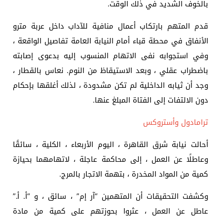
بالخوف الشديد في ذلك الوقت.
قدم المتهم بارتكاب أعمال منافية للآداب داخل عربة مترو
الأنفاق في محطة قباء أمام النيابة العامة تفاصيل الواقعة ،
وفي استجوابه نفى الاتهام المنسوب إليه بدعوى إصابته
باضطراب عقلي ، وبعد الاستيقاظ من النوم. نعاس بالقطار ،
وجد أن ثيابه الداخلية لم تكن مشدودة ، لذلك أغلقها بإحكام
دون الالتفات إلى الفتاة المبلغ عنها.
ترامادول وأستروكس
أحالت نيابة شرق القاهرة ، اليوم الأربعاء ، الكلية ، سائقًا
وعاطلًا عن العمل ، إلى محاكمة عاجلة ، لاتهامهما بحيازة
كمية من المواد المخدرة ، بتهمة الاتجار بالمرج.
وكشفت التحقيقات أن المتهمين “آر إم” ، سائق ، و “أ. أ.”
عاطل عن العمل ، عثروا بحوزتهم على كمية من مادة