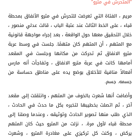
“المتحرش في مترو”
مريم ، الفتاة التي تعرضت للتحرش في مترو الأنفاق بمحطة
قباء ، على الخط الثالث عند عتبة الباب ، قالت عدلي منصور ،
خلال التحقيق معها حول الواقعة ، بعد إجراء مواجهة قانونية
مع المتهم ، أن المتهم كان متهمًا. جلست في وسط عربة
مترو الانفاق ثم تحركت من مكانها وجلست في المقعد
أمامها كانت في عربة مترو الانفاق ، وتفاجأت أنه مارس
أفعالاً منافية للأخلاق بوضع يده على مناطق حساسة من
جسمه. جسم.
وأضافت أنها شعرت بالخوف من المتهم ، وانتقلت إلى مقعد
آخر ، ثم اتصلت بخطيبها لتخبره بكل ما حدث في الحادث ،
الذي طلب منها تصوير الحادث وتوثيقه ، وعندما وصلنا إلى
محطة قباء لأول مرة. ، نزلت من المترو حيث كان المتهم
يركض ، وكنت كل تركيزي على مغادرة المترو ، وشعرت