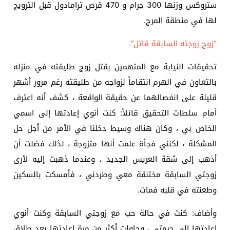
ستروكس وزنها 300 جرام و 470 قرص ترامادول قبل الترويج
لها في منطقة المرج.
“زوج زوجته السابقة قاتل”.
تحقيقات النيابة مع المتهمين بقتل زوج طليقته في منزله
بالتعاون في الهرم انتقاماً لزواجه من طليقته رغم مرور أشهر
قليلة على انفصالهما عن حقيقة الواقعة ، كشف أنه اعترف
أمام سلطات التحقيق قائلاً: كنت أنوي إعادتها إلى اسمي
الخاص بي ، وكان هناك وسيط دخلنا في الأمر من أجل حل
المشكلة ، لكنني فجأة علمت أنها متزوجة ، لذلك فضلت أن
أذهب إلى شقة العريس الجديد ، وعندما ذهبت إليه لأرى
زوجتي السابقة مختنقة معي وطردني ، فأمسكت بالسكين
وطعنته في قلبه فمات.
وأضاف: كنت في حالة حب مع زوجتي السابقة وكنت أنوي
إعادتها إلى حرمتي ، وحاولت أكثر من مرة إعادتها بعد طلاق