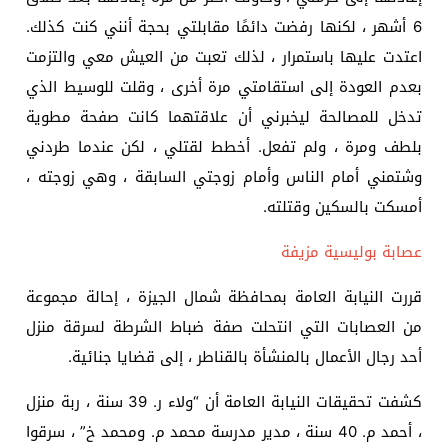
6 أشهر ، لكنها رفضت دائمًا مقابلتي بحجة أنني كنت كذلك.
اعتدت عليها باستمرار ، لذلك تعبت من العيش معي والتزمت
بعدم العودة إلى استقامتي مرة أخرى ، وقلت للوسيط الذي
تدخل للمصالحة ليخبرني أن علاقتهما كانت صفحة مطوية
بلطف ومرة ​​، ولم تفعل. أخطط لقتلي ، لكن عندما طردني
وشتمني أمام الناس وأمام زوجتي السابقة ، وهي زوجته ،
أمسكت بالسكين وقتلته.
عصابة بوليسية مزيفة
قررت النيابة العامة بمحافظة شمال الجيزة ، إحالة مجموعة
من العصابات التي انتحلت صفة ضباط الشرطة لسرقة منزل
أحد رجال الأعمال بالمنشأة بالقناطر ، إلى قضايا جنائية.
كشفت تحقيقات النيابة العامة أن “ولاء ر. 39 سنة ، ربة منزل
، أحمد م. 40 سنة ، مدير مدرسة محمد م. ومحمد خ” ، سرقوا