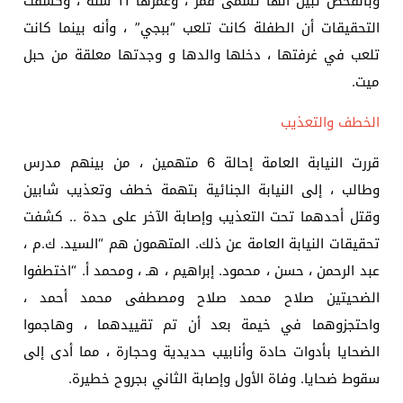
وبالفحص تبين أنها تسمى قمر ، وعمرها 11 سنة ، وكشفت
التحقيقات أن الطفلة كانت تلعب “ببجي” ، وأنه بينما كانت
تلعب في غرفتها ، دخلها والدها و وجدتها معلقة من حبل
ميت.
الخطف والتعذيب
قررت النيابة العامة إحالة 6 متهمين ، من بينهم مدرس
وطالب ، إلى النيابة الجنائية بتهمة خطف وتعذيب شابين
وقتل أحدهما تحت التعذيب وإصابة الآخر على حدة .. كشفت
تحقيقات النيابة العامة عن ذلك. المتهمون هم “السيد. ك.م ،
عبد الرحمن ، حسن ، محمود. إبراهيم ، هـ ، ومحمد أ. “اختطفوا
الضحيتين صلاح محمد صلاح ومصطفى محمد أحمد ،
واحتجزوهما في خيمة بعد أن تم تقييدهما ، وهاجموا
الضحايا بأدوات حادة وأنابيب حديدية وحجارة ، مما أدى إلى
سقوط ضحايا. وفاة الأول وإصابة الثاني بجروح خطيرة.