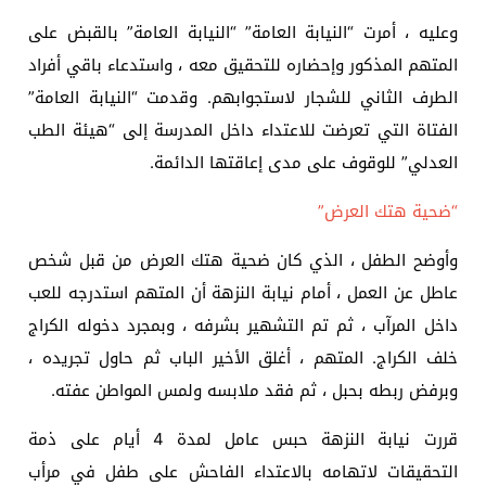
وعليه ، أمرت “النيابة العامة” “النيابة العامة” بالقبض على
المتهم المذكور وإحضاره للتحقيق معه ، واستدعاء باقي أفراد
الطرف الثاني للشجار لاستجوابهم. وقدمت “النيابة العامة”
الفتاة التي تعرضت للاعتداء داخل المدرسة إلى “هيئة الطب
العدلي” للوقوف على مدى إعاقتها الدائمة.
“ضحية هتك العرض”
وأوضح الطفل ، الذي كان ضحية هتك العرض من قبل شخص
عاطل عن العمل ، أمام نيابة النزهة أن المتهم استدرجه للعب
داخل المرآب ، ثم تم التشهير بشرفه ، وبمجرد دخوله الكراج
خلف الكراج. المتهم ، أغلق الأخير الباب ثم حاول تجريده ،
وبرفض ربطه بحبل ، ثم فقد ملابسه ولمس المواطن عفته.
قررت نيابة النزهة حبس عامل لمدة 4 أيام على ذمة
التحقيقات لاتهامه بالاعتداء الفاحش على طفل في مرأب