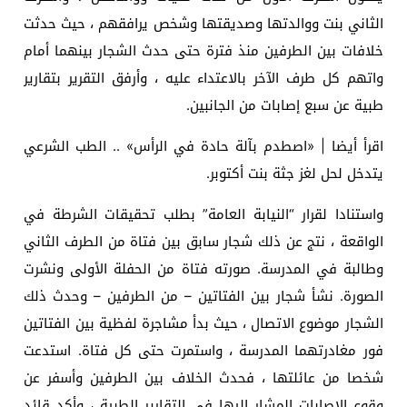
الثاني بنت ووالدتها وصديقتها وشخص يرافقهم ، حيث حدثت
خلافات بين الطرفين منذ فترة حتى حدث الشجار بينهما أمام
واتهم كل طرف الآخر بالاعتداء عليه ، وأرفق التقرير بتقارير
طبية عن سبع إصابات من الجانبين.
اقرأ أيضا | «اصطدم بآلة حادة في الرأس» .. الطب الشرعي
يتدخل لحل لغز جثة بنت أكتوبر.
واستنادا لقرار “النيابة العامة” بطلب تحقيقات الشرطة في
الواقعة ، نتج عن ذلك شجار سابق بين فتاة من الطرف الثاني
وطالبة في المدرسة. صورته فتاة من الحفلة الأولى ونشرت
الصورة. نشأ شجار بين الفتاتين – من الطرفين – وحدث ذلك
الشجار موضوع الاتصال ، حيث بدأ مشاجرة لفظية بين الفتاتين
فور مغادرتهما المدرسة ، واستمرت حتى كل فتاة. استدعت
شخصا من عائلتها ، فحدث الخلاف بين الطرفين وأسفر عن
وقوع الإصابات المشار إليها في التقارير الطبية ، وأكد قائد