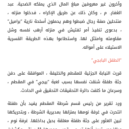
وآخرون غير معروفين مبلغ المال الذي يملكه الضحية. عبد
الغفار. م ، وكان ذلك عن طريق الإكراه ، فدخلوا منزله ،
منتحلين صفة رجال ضبطوا وهم يحملون أسلحة نارية “براميل”
، بدعوى تنفيذ أمر تفتيش في منزله أرهب نفسه وشل
مقاومته وامتثل لها. واستطاعوا بهذه الطريقة القسرية
الاستيلاء على أمواله.
“الطفل البابجي”
قررت النيابة الجزئية للمقطم والخليفة ، الموافقة على دفن
جثة طفلة شنقت نفسها بسبب لعبة “بيجي” في المقطم ،
وسرعان ما كلفت دائرة التحقيقات التحقيق في الحادث.
ورد تقرير من رئيس قسم شرطة المقطم يفيد بأن طفلة
انتحرت في غرفة نومها بمنزلها بمديرية الشرطة ، وبتحريكها
تبين العثور على جثة طفلة معلقة بحبل بداخلها. غرفة نوم ،