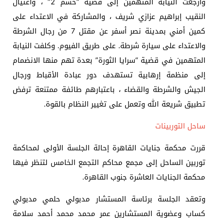
وأرجعت النيابة المتهمين إلى قضية “حسم 2” ، واغتيال
النقيب إبراهيم عزازي شريف ، والمشاركة في الاعتداء على
كمين أمني بمدينة نصر أسفر عن مقتل 7 من رجال الشرطة
والاعتداء على سيارة شرطة. على طريق الفيوم. وكلفت النيابة
المتهمين في قضية “سرايا الثورة” بعدة تهم منها الانضمام
إلى منظمة إرهابية تستهدف دور عبادة الأقباط ورجال
الجيش والشرطة والقضاء ، باعتبارهم طائفة ممتنعة ترفض
تطبيق شريعة الله وتعمل على تغيير النظام بالقوة.
ساحل التوربينات
قررت محكمة جنايات القاهرة إحالة الجلسة الأولى لمحاكمة
توربين الساحل إلى مجمع محاكم التجمع الخامس لتنظر فيها
محكمة الجنايات العاشرة جنوب القاهرة.
وتعقد الجلسة برئاسة المستشار مدبولي حلمي مدبولي
كساب وعضوية المستشارين عمر محمد محمد أحمد سلامة