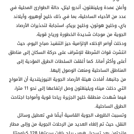
وأعلن عمدة ويلينغتون، أندرو ليتل، حالة الطوارئ المحلية في
عدد من الأحياء الساحلية، بما في ذلك خليج أوهيرو، وآيلاند
باي، وخليج هوتون، وخليج بريكر، استجابة لتحذيرات الأرصاد
الجوية من موجات شديدة الخطورة ورياح قوية.
ودخلت أوامر الإخلاء الإلزامية حيز التنفيذ صباح اليوم، حيث
انتشرت قوات الشرطة للإشراف على حركة السكان إلى مناطق
أعلى وأكثر أمانا. كما أغلقت السلطات الطرق المؤدية إلى
المناطق الساحلية ومنعت الوصول إليها.
من جانبها، أفادت هيئة الأرصاد الجوية النيوزيلندية أن الأمواج
التي دخلت ميناء ويلينغتون وصل ارتفاعها إلى نحو 11 مترا،
فيما شهدت منطقة خليج الجزيرة رياحا قوية وأمواجا اجتاحت
الطرق الساحلية.
وتسببت الظروف الجوية القاسية أيضًا في تعطيل وسائل
النقل، حيث تم إلغاء العديد من الرحلات الجوية من وإلى مطار
ولنجتون بعد تسجيل هبوب رياح بلغت سرعتها 128 كيلومترًا