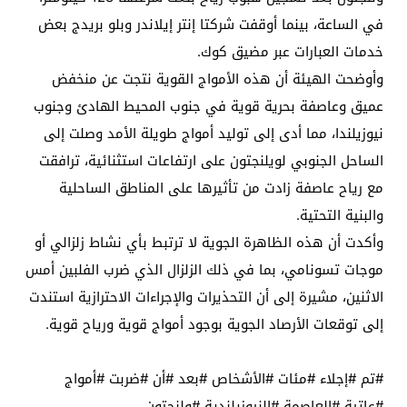
في الساعة، بينما أوقفت شركتا إنتر إيلاندر وبلو بريدج بعض
خدمات العبارات عبر مضيق كوك.
وأوضحت الهيئة أن هذه الأمواج القوية نتجت عن منخفض
عميق وعاصفة بحرية قوية في جنوب المحيط الهادئ وجنوب
نيوزيلندا، مما أدى إلى توليد أمواج طويلة الأمد وصلت إلى
الساحل الجنوبي لويلنجتون على ارتفاعات استثنائية، ترافقت
مع رياح عاصفة زادت من تأثيرها على المناطق الساحلية
والبنية التحتية.
وأكدت أن هذه الظاهرة الجوية لا ترتبط بأي نشاط زلزالي أو
موجات تسونامي، بما في ذلك الزلزال الذي ضرب الفلبين أمس
الاثنين، مشيرة إلى أن التحذيرات والإجراءات الاحترازية استندت
إلى توقعات الأرصاد الجوية بوجود أمواج قوية ورياح قوية.
#تم #إجلاء #مئات #الأشخاص #بعد #أن #ضربت #أمواج
#عاتية #العاصمة #النيوزيلندية #ولنجتون