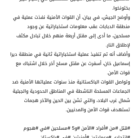
بختونخوا.
وأوضح الجيش، في بيان، أن القوات الأمنية نفذت عملية في
منطقة الدبابات عقب معلومات استخباراتية عن وجود
مسلحين، ما أدى إلى مقتل أربعة منهم خلال تبادل مكثف
لإطلاق النار.
وأضاف أنه تم تنفيذ عملية استخباراتية ثانية في منطقة ديرا
إسماعيل خان، أسفرت عن مقتل مسلح آخر خلال اشتباك مع
قوات الأمن.
وتواصل القوات الباكستانية منذ سنوات عملياتها الأمنية ضد
الجماعات المسلحة الناشطة في المناطق الحدودية والجبلية
شمال غرب البلاد، والتي تشن بين الحين والآخر هجمات
تستهدف قوات الأمن والمدنيين.
#قتل #من #أفراد #الأمن #و5 #مسلحين #في #هجوم
#انتحاري #وعمليتين #أمنيتين #في #باكستان