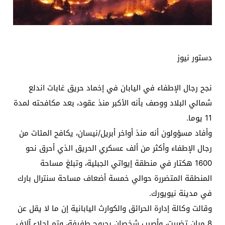
دستور نيوز
نجح رجال الإطفاء في اليابان في إخماد حريق غابات اندلع
شمالي البلاد ووصف بأنه الأكبر منذ عقود، بعد مكافحته لمدة
11 يوما.
وأفاد مسؤولون أنه منذ أواخر أبريل/نيسان، يكافح المئات من
رجال الإطفاء وأكثر من ألف عسكري الحريق الذي أحرق نحو
1600 هكتار في منطقة إيواتي الجبلية، وتبلغ مساحة
المنطقة المتضررة حوالي خمسة أضعاف مساحة سنترال بارك
في مدينة نيويورك.
وقالت وكالة إدارة الحرائق والكوارث اليابانية إن ما لا يقل عن
8 مبان تضررت، وأصيب شخصان بجروح طفيفة، وتم إجلاء آلاف