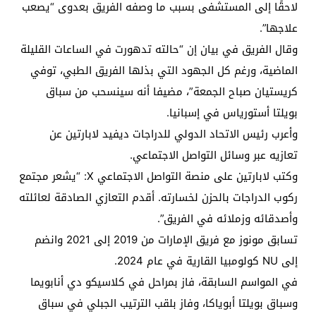
لاحقًا إلى المستشفى بسبب ما وصفه الفريق بعدوى “يصعب
علاجها”.
وقال الفريق في بيان إن “حالته تدهورت في الساعات القليلة
الماضية، ورغم كل الجهود التي بذلها الفريق الطبي، توفي
كريستيان صباح الجمعة”، مضيفا أنه سينسحب من سباق
بويلتا أستورياس في إسبانيا.
وأعرب رئيس الاتحاد الدولي للدراجات ديفيد لابارتين عن
تعازيه عبر وسائل التواصل الاجتماعي.
وكتب لابارتين على منصة التواصل الاجتماعي ⁠X: “يشعر مجتمع
ركوب الدراجات بالحزن لخسارته. أقدم التعازي الصادقة لعائلته
وأصدقائه وزملائه في الفريق”.
تسابق مونوز مع فريق الإمارات من 2019 إلى 2021 وانضم
إلى NU كولومبيا القارية في عام 2024.
في المواسم السابقة، فاز بمراحل في كلاسيكو دي أنابويما
وسباق بويلتا أبوياكا، وفاز بلقب الترتيب الجبلي في سباق