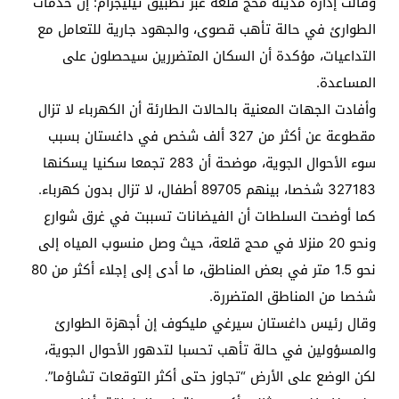
وقالت إدارة مدينة محج قلعة عبر تطبيق تيليجرام: إن خدمات
الطوارئ في حالة تأهب قصوى، والجهود جارية للتعامل مع
التداعيات، مؤكدة أن السكان المتضررين سيحصلون على
المساعدة.
وأفادت الجهات المعنية بالحالات الطارئة أن الكهرباء لا تزال
مقطوعة عن أكثر من 327 ألف شخص في داغستان بسبب
سوء الأحوال الجوية، موضحة أن 283 تجمعا سكنيا يسكنها
327183 شخصا، بينهم 89705 أطفال، لا تزال بدون كهرباء.
كما أوضحت السلطات أن الفيضانات تسببت في غرق شوارع
ونحو 20 منزلا في محج قلعة، حيث وصل منسوب المياه إلى
نحو 1.5 متر في بعض المناطق، ما أدى إلى إجلاء أكثر من 80
شخصا من المناطق المتضررة.
وقال رئيس داغستان سيرغي مليكوف إن أجهزة الطوارئ
والمسؤولين في حالة تأهب تحسبا لتدهور الأحوال الجوية،
لكن الوضع على الأرض “تجاوز حتى أكثر التوقعات تشاؤما”.