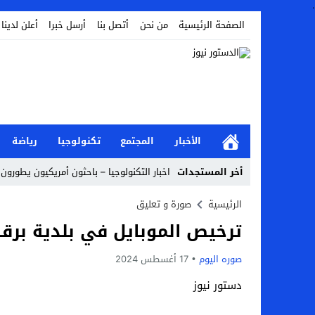
.
الصفحة الرئيسية
من نحن
أتصل بنا
أرسل خبرا
أعلن لدينا
الأخبار
المجتمع
تكنولوجيا
رياضة
أخر المستجدات
اخبار التكنولوجيا – باحثون أمريكيون يطورون 
أخبار الفن – ب الفن – إسعاد يونس: عادل إ
الرئيسية
صورة و تعليق
ترخيص الموبايل في بلدية بر
اراء و اقلام الدستور – بعد ست سنوات من انف
مال و اعمال – تراجع السندات الخليجية والم
صوره اليوم
17 أغسطس 2024
اخبار العرب – الكويت: وفاة عامل نتيجة عد
دستور نيوز
عالم الجريمة – بالصور: إسبانيا تلغي حالة ال