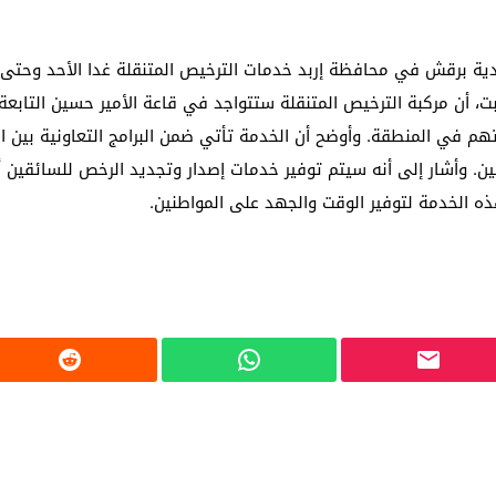
 لبحث خطة الفيفا لبيع حصة في كيان تجاري جديد
دية برقش في محافظة إربد خدمات الترخيص المتنقلة غدا الأحد وحتى الأ
: إحباط عمليتين لتهريب مادة الكبتاجون إلى الخليج
ت، أن مركبة الترخيص المتنقلة ستتواجد في قاعة الأمير حسين التابعة لل
 أثناء محاولتهم عبور القناة الإنجليزية باتجاه بريطانيا
م في المنطقة. وأوضح أن الخدمة تأتي ضمن البرامج التعاونية بين الب
لمرة الأولى منذ عامين ونصف
ن. وأشار إلى أنه سيتم توفير خدمات إصدار وتجديد الرخص للسائقين أ
ه الخدمة لتوفير الوقت والجهد على المواطنين.