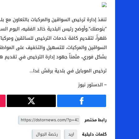
اخبار الرياضة – اليويفا يعقد اجتماعا طارئا
تنفذ إدارة ترخيص السواقين والمركبات بالتعاون مع بل
عالم الجريمة – ب الأمن والقضاء – في الصورة
“بنوصلك”.وأوضح رئيس البلدية خالد الفقيه، اليوم السب
عالم الجريمة – قُتل أربعة مهاجرين غير شرعيين
ظهراً، لتقديم كافة خدمات الترخيص للسائقين ومركباته
مال و اعمال – انكماش الاقتصاد السعودي ل
السواقين والمركبات، للتسهيل والتخفيف على المواطني
بشكل فوري، مثمناً جهود إدارة الترخيص في تقديم هذ
ترخيص الموبايل في بلدية برقش غدا…
– الدستور نيوز
رابط مختصر
كلمات دليلية
اربد
رخصة الجوال