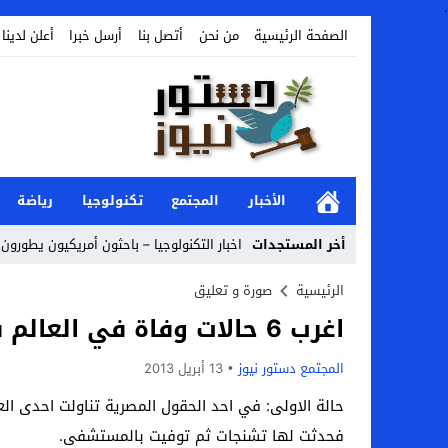
.
الصفحة الرئيسية
من نحن
أتصل بنا
أرسل خبرا
أعلن لدينا
الأخبار
المجتمع
تكنولوجيا
رياضة
أخر المستجدات
اخبار التكنولوجيا – باحثون أمريكيون يطورون ر
Stop
الرئيسية
صورة و تعليق
اغرب 6 حالات وفاة في العالم في موسوعة غينيس
Previous
Next
المجتمع دستور نيوز
13 أبريل 2013
حالة الاولى: في احد الحقول المصرية تناولت احدى الع
فحدثت لها تشنجات ثم توفيت بالمستشفى.