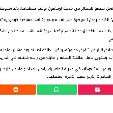
عمل بمصنع للفطائر في مدينة اوننغتون بولاية بنسلفانيا، بعد سقوط
س ميتشل” الضحك بدون السيطرة على نفسه وهو يشاهد مسرحية كوميدية
ديدا عندما ابلغها زوجها انه سيتركها لدرجة انها القت نفسها من ناف
ي.
لاق النار من شقيق محبوبته، ولكن الطلقة اصابته بعد عشرين عاما فق
لك بعشرين عاما، انطلقت الطلقة واصابته في راسه فقتلته في الحال.
 اربع من المشعوذات في مدينة المكسيك يقمن باعداد جرعة من خليط 
لساحرات الاربع بسبب الابخرة المتصاعدة.