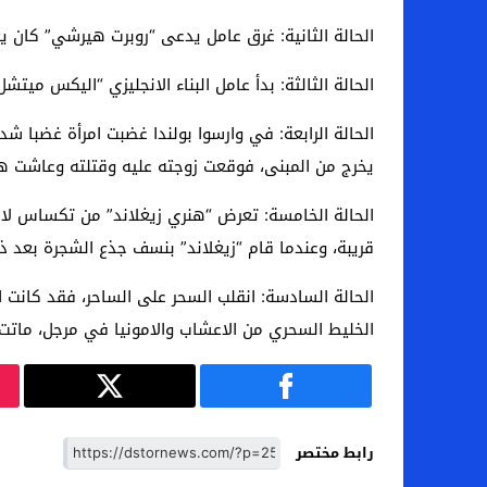
الحالة الثانية: غرق عامل يدعى “روبرت هيرشي” كان ي
الحالة الثالثة: بدأ عامل البناء الانجليزي “اليك
الحالة الرابعة: في وارسوا بولندا غضبت امرأة غضبا ش
يخرج من المبنى، فوقعت زوجته عليه وقتلته وعاشت ه
الحالة الخامسة: تعرض “هنري زيغلاند” من تكساس لاط
قريبة، وعندما قام “زيغلاند” بنسف جذع الشجرة بعد ذ
الحالة السادسة: انقلب السحر على الساحر، فقد كانت
الخليط السحري من الاعشاب والامونيا في مرجل، ماتت ا
رابط مختصر