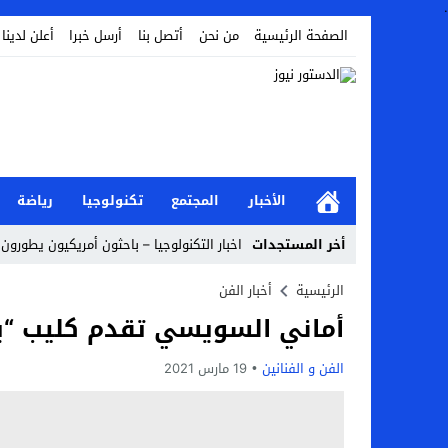
.
الصفحة الرئيسية
من نحن
أتصل بنا
أرسل خبرا
أعلن لدينا
الأخبار
المجتمع
تكنولوجيا
رياضة
أخر المستجدات
اخبار التكنولوجيا – باحثون أمريكيون يطورون 
أخبار الفن – ب الفن – إسعاد يونس: عادل إ
الرئيسية
أخبار الفن
أماني السويسي تقدم كليب “يا 
اراء و اقلام الدستور – بعد ست سنوات من انف
مال و اعمال – تراجع السندات الخليجية والم
الفن و الفنانين
19 مارس 2021
اخبار العرب – الكويت: وفاة عامل نتيجة عد
عالم الجريمة – بالصور: إسبانيا تلغي حالة ال