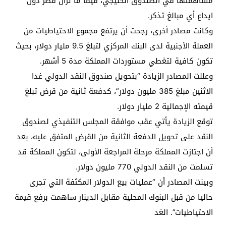
مساهمتها في الصندوق الخليجي، فيما ما تزال قطر دون
ايداع أي مبالغ تذكر.
وكانت مصادر أخرى، رجحت أن يرتفع مجموع الاحتياطيات من
العملة الأجنبية لدى البنك المركزي لتبلغ 9.5 مليار دولار، بحيث
تكون كافية لتغطي مستوردات المملكة مدة 5 أشهر.
وعللت المصادر الزيادة “بتحويل صندوق النقد الدولي غدا
الاثنين مبلغ 385 مليون دولار”، كدفعة ثانية من قرض تبلغ
قيمته الإجمالية 2 مليار دولار.
توقع الزيادة يأتي عقب موافقة المجلس التنفيذي لصندوق
النقد على تحويل الدفعة الثانية من القرض المتفق عليه، بعد
أن اجتازت المملكة مرحلة المراجعة الأولى، لتكون المملكة قد
تسلمت من النقد الدولي 770 مليون دولار.
وبينت المصادر أن “عمليات بيع الدولار المكثفة التي تجرى
حاليا من قبل البنوك المحلية مقابل الدينار ساهمت برفع قيمة
الاحتياطيات”. الغد