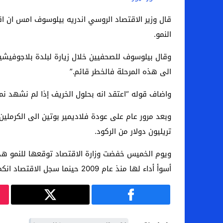
قال وزير الاقتصاد الروسي اندريه بيلوسوف امس ان اقت
النمو.
وقال بيلوسوف للصحفيين خلال زيارة لبلدة بلاجوفيشي
الى هذه المرحلة فالخطر قائم.”
واضاف قوله “اعتقد انه بحلول الخريف إذا لم نشهد ن
تريليون دولار من الركود.
أسوأ أداء لها منذ عام 2009 حينما سجل الاقتصاد انكماشا حادا من جراء الأزمة المالية العالمية.