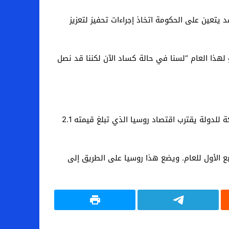
يتعين على الحكومة اتخاذ إجراءات تحفيز لتعزيز
ذا العام “لسنا في حالة كساد الآن لكننا قد نصل
وبعد مرور عام على عودة فلاديمير بوتين الى الكرملين بدعوات إلى “اقتصاد جديد” لتعزيز الاستثمار وإصلاح الصناعات المملوكة للدولة يقترب اقتصاد روسيا الذي تبلغ قيمته 2.1
2. في المئة بعد نتائج مخيبة للآمال عن الربع الأول للعام. ويضع هذا روسيا على الطريق إلى