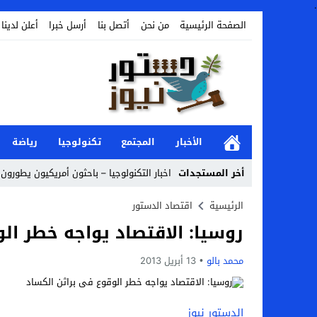
.
الصفحة الرئيسية
من نحن
أتصل بنا
أرسل خبرا
أعلن لدينا
الأخبار
المجتمع
تكنولوجيا
رياضة
أخر المستجدات
اخبار التكنولوجيا – باحثون أمريكيون يطورون ر
Stop
الرئيسية
اقتصاد الدستور
روسيا: الاقتصاد يواجه خطر ال
Previous
Next
محمد بالو
13 أبريل 2013
الدستور نيوز