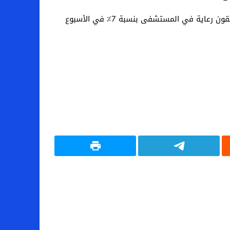
وزادت الإصابات الجديدة بنحو 20٪ يوم الجمعة مقارنة بما كان عليه قبل أسبوع ، في حين زاد عدد مرضى Covid-19 الذين يتلقون رعاية في المستشفى بنسبة 7٪ في الأسبوع