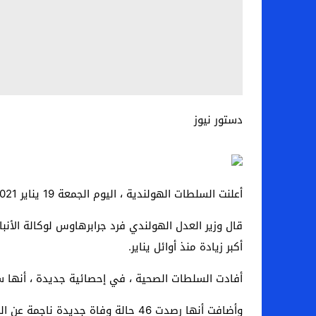
دستور نيوز
أعلنت السلطات الهولندية ، اليوم الجمعة 19 يناير 2021 ، أكبر قفزة في الإصابات الجديدة بفيروس كورونا منذ 2021.
أكبر زيادة منذ أوائل يناير.
أفادت السلطات الصحية ، في إحصائية جديدة ، أنها سجلت 7425 إصابة ، مقارنة بـ 6171 في بيانات الخميس ، ما يرفع الحصيلة العامة إلى مستوى
وأضافت أنها رصدت 46 حالة وفاة جديدة ناجمة عن المرض ، مقابل 33 يوم الخميس ، ليرتفع عدد ضحايا الوباء في هولندا إلى 16244.