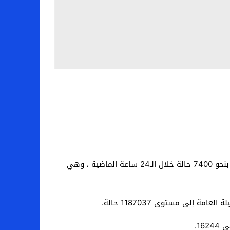
قال وزير العدل الهولندي فرد جرابرهاوس لوكالة الأنباء الوطنية “إيه إن بي” ، إن الإصابات بفيروس كورونا في هولندا قفزت بنحو 7400 حالة خلال الـ24 ساعة الماضية ، وهي