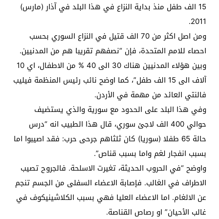
15 الف طفل منذ بداية النزاع في هذا البلد في آذار (مارس)
2011.
ومن اصل اكثر من 70 الف قتيل في النزاع السوري بحسب
احصاء للامم المتحدة، فإن “نصفهم تقريبا هم من المدنيين.
وبين هؤلاء المدنيين هناك 30 الى 40 % من الاطفال، اي 10
آلاف الى 15 الف طفل”، كما اوضح نائب رئيس المنظمة فيليب
فالنتي العائد من مهمة في الأردن.
وفي هذا البلد على الحدود مع سورية والذي يستضيف
حوالي 400 الف لاجئ سوري، قال هذا الطبيب انه “درس
حالة 65 طفلا (سوريا) كان ثلثاهم جرحى حرب: فقد اصيبوا اما
بسبب انفجار لغم واما بسبب قناص”.
واوضح “في الحروب الحديثة، تغيرت الاسلحة. فالجروح تصيب
الاطراف في الغالب. فإصابة الاعضاء السفلى من الجسم تنجم
عن الالغام. اما الاعضاء العليا فهي بسبب الكلاشينيكوف في
غالب الأحيان” او رصاص القناصة.