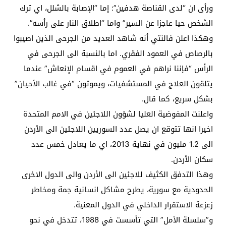
ورأى ان “لدى القناصة هدفين”: إما “الإصابة بالشلل، اي ترك
الشخص حيا عاجزا عن السير” واما “اطلاق النار على رأسه”.
وهكذا اعلن فالنتي أنه شاهد العديد من الجرحى الذين اصيبوا
بالرصاص في العمود الفقري. اما بالنسبة الى الجرحى في
الرأس “فإننا نراهم في العموم في اقسام الإنعاش” عندما
يتلقون العلاج في المستشفيات، ويموتون “في غالب الأحيان”
بشكل سريع، كما قال.
واعلنت المفوضية العليا لشؤون اللاجئين في الامم المتحدة
اخيرا انها تتوقع ان يصل عدد السوريين اللاجئين الى الأردن
الى 1.2 مليون في نهاية 2013، اي ما يعادل خمس عدد
سكان الأردن.
وهذا التدفق الكثيف للاجئين الى الأردن والى الدول الاخرى
الحدودية مع سورية، يطرح مشاكل انسانية جمة ومخاطر
زعزعة الاستقرار الداخلي في الدول المعنية.
و”سلسلة الأمل” التي تأسست في 1988، تتدخل في نحو