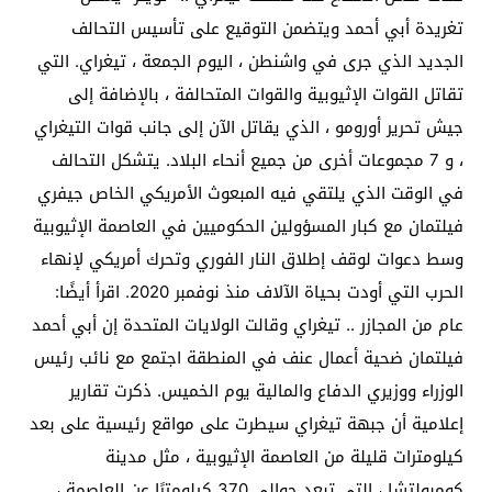
تغريدة أبي أحمد ويتضمن التوقيع على تأسيس التحالف
الجديد الذي جرى في واشنطن ، اليوم الجمعة ، تيغراي. التي
تقاتل القوات الإثيوبية والقوات المتحالفة ، بالإضافة إلى
جيش تحرير أورومو ، الذي يقاتل الآن إلى جانب قوات التيغراي
، و 7 مجموعات أخرى من جميع أنحاء البلاد. يتشكل التحالف
في الوقت الذي يلتقي فيه المبعوث الأمريكي الخاص جيفري
فيلتمان مع كبار المسؤولين الحكوميين في العاصمة الإثيوبية
وسط دعوات لوقف إطلاق النار الفوري وتحرك أمريكي لإنهاء
الحرب التي أودت بحياة الآلاف منذ نوفمبر 2020. اقرأ أيضًا:
عام من المجازر .. تيغراي وقالت الولايات المتحدة إن أبي أحمد
فيلتمان ضحية أعمال عنف في المنطقة اجتمع مع نائب رئيس
الوزراء ووزيري الدفاع والمالية يوم الخميس. ذكرت تقارير
إعلامية أن جبهة تيغراي سيطرت على مواقع رئيسية على بعد
كيلومترات قليلة من العاصمة الإثيوبية ، مثل مدينة
كومبولتشا ، التي تبعد حوالي 370 كيلومترًا عن العاصمة ،