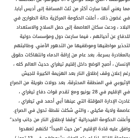
مما يعني أنها سارت أكثر من ثلث المسافة إلى أديس أبابا.
في غضون ذلك ، أعلنت الحكومة المركزية حالة الطوارئ في
البلاد ، ودعت سكان العاصمة إلى حمل السلاح والاستعداد
للدفاع عن أحيائهم ، فيما سارعت دول ومؤسسات دولية
لتحذير مواطنيها وموظفيها من التدهور الأمني. وطالبتهم
بالمغادرة بسرعة. بعد عام من إراقة الدماء وانتهاكات حقوق
الإنسان ، أصبح الوضع داخل إقليم تيغراي حديث العالم كله ،
رغم إعلان وقف إطلاق النار بعد الهزيمة الكبيرة للجيش
الإثيوبي في المنطقة المحترقة. بعد جولات طويلة من الصراع
في الإقليم في 28 يونيو ومع تقدم قوات دفاع تيغراي ،
غادرت الإدارة المؤقتة التي عينها أبي أحمد في تيغراي ،
عاصمة ولاية مكيلي ، والتي شكلت نقطة تحول في الصراع.
وأعلنت الحكومة الفيدرالية “وقفا لإطلاق النار من جانب واحد”
وافق عليه قادة الإقليم “من حيث المبدأ” لكنهم تعهدوا
بمواصلة القتال إذا لم يتم الوفاء بشروطهم. في 13 تموز /