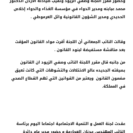
وحضور مقرر اللجنة وصفي الزيود ونقيب صيادلة الأردن الدكتور
محمد عبابنه ومدير الدواء في مؤسسة الغذاء والدواء إخلاص
الحديدي ومدير الشؤون القانونية وائل العرموطي .
وقالت النائب الجمعاني أن اللجنة أقرت مواد القانون المؤقت
بعد مناقشة مستفيضة لبنود القانون .
من جانبه قال مقرر اللجنة النائب وصفي الزيود ان القانون
بصيغته الجديده عالج الاختلالات والتشوهات التي كانت تعيق
مضمون القانون ويعتبر من القوانين التي تهم القطاع الصحي
في المملكة.
عقدت لجنة العمل و التنمية الاجتماعية اجتماعا اليوم برئاسة
النائب المهندس عدنان العجارمة و حضور مدير عام دائرة