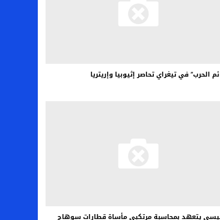
ئم الحرب” في تيغراي تحاصر إثيوبيا وإريتريا
يسي يتعهد بمحاسبة مرتكبي مأساة قطارات سوهاج