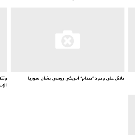
دلائل على وجود “صدام” أمريكي روسي بشأن سوريا
وتته
الإم