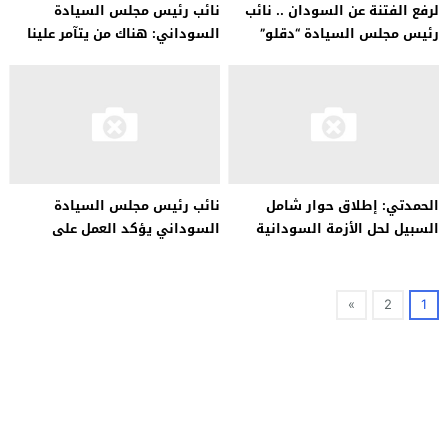
لرفع الفتنة عن السودان .. نائب
نائب رئيس مجلس السيادة
رئيس مجلس السيادة “دقلو”
السوداني: هناك من يتآمر علينا
يشهد ختم القرآن
باسم الديمقراطية
الحمدتي: إطلاق حوار شامل
نائب رئيس مجلس السيادة
السبيل لحل الأزمة السودانية
السوداني يؤكد العمل على
استكمال المرحلة الانتقالية
»
2
1