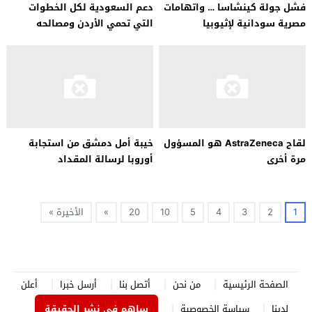
فشل جولة كينشاسا … واتهامات
دعم السعودية لكل الخطوات
مصرية سودانية لإثيوبيا
التي تحمي الأردن ومصالحه
لقاح AstraZeneca هو المسؤول
خيبة أمل دمشق من استجابة
مرة أخرى
أوروبا لرسالة المقداد
1
2
3
4
5
10
20
»
الأخيرة »
الصفحة الرئيسية
من نحن
أتصل بنا
أرسل خبرا
أعلن
لدينا
سياسة الخصوصية
ساهم في نشر الحقيقة