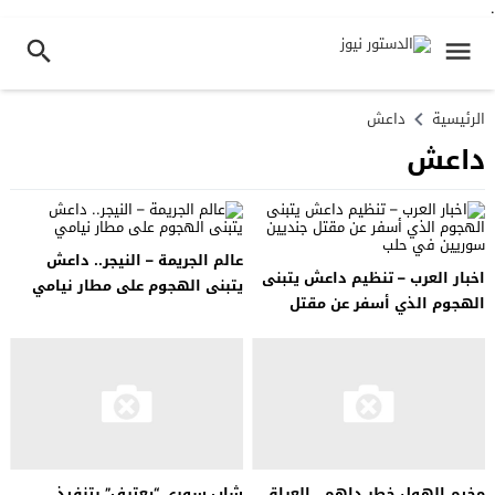
.
الرئيسية
داعش
داعش
عالم الجريمة – النيجر.. داعش
اخبار العرب – تنظيم داعش يتبنى
يتبنى الهجوم على مطار نيامي
الهجوم الذي أسفر عن مقتل
جنديين سوريين في حلب
مخيم الهول خطر داهم.. العراق
شاب سوري “يعترف” بتنفيذ