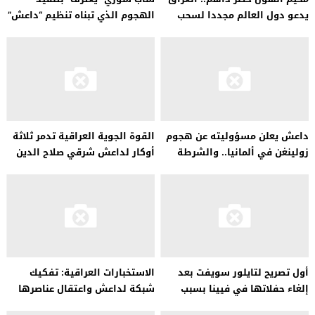
يدعو دول العالم مجددا لسحب
الهجوم الذي تبناه تنظيم “داعش”
رعاياها من المخيم
في زولينغن جنوبي ألمانيا.
داعش يعلن مسؤوليته عن هجوم
القوة الجوية العراقية تدمر ثلاثة
زولينغن في ألمانيا.. والشرطة
أوكار لداعش شرقي صلاح الدين
تعتقل مشتبهين على صلة
بالحادث
أول تصريح لتايلور سويفت بعد
الاستخبارات العراقية: تفكيك
إلغاء حفلاتها في فيينا بسبب
شبكة لداعش واعتقال عناصرها
الخوف
في كركوك