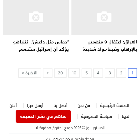
العراق: اعتقال 9 متهمين
“حماس مثل داعش”.. نتنياهو
بالإرهاب وضبط مواد شديدة
يؤكد أن إسرائيل ستحسم
الانفجار وأسلحة في عدة
المعركة بعد الهجوم الذي تعرضت
محافظات
له
1
2
3
4
5
10
20
»
الأخيرة »
الصفحة الرئيسية
من نحن
أتصل بنا
أرسل خبرا
أعلن
لدينا
سياسة الخصوصية
ساهم في نشر الحقيقة
الدستور نيوز
© 2026 جميع الحقوق محفوظة.
برمجة وتصميم
جوردن هوست