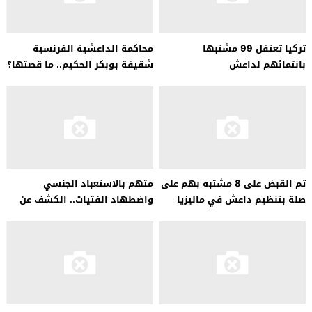
تركيا تعتقل 99 مشتبها
محاكمة الداعشية الفرنسية
بانتمائهم لداعش
شقيقة بوبكر الحكيم.. ما قصتها؟
تم القبض على 8 مشتبه بهم على
متهم بالاستعباد الجنسي
صلة بتنظيم داعش في ماليزيا
واضطهاد الفتيات.. الكشف عن
وكانوا يخططون لمهاجمة الملك
مذكرة توقيف بحق إياد أغ غالي