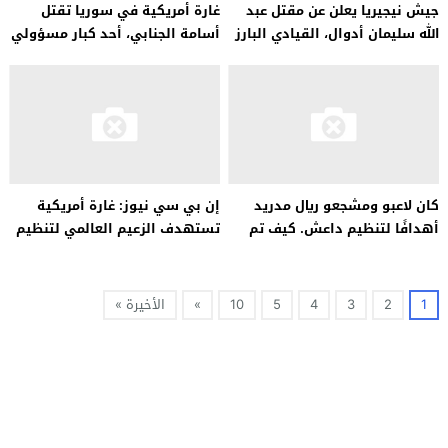
جيش نيجيريا يعلن عن مقتل عبد
غارة أمريكية في سوريا تقتل
الله سليمان أدوال، القيادي البارز
أسامة الجنابي، أحد كبار مسؤولي
في تنظيم الدولة الإسلامية
داعش
كان لاعبو ومشجعو ريال مدريد
إن بي سي نيوز: غارة أمريكية
أهدافًا لتنظيم داعش. كيف تم
تستهدف الزعيم العالمي لتنظيم
إحباط الهجوم؟
داعش عبد القادر مؤمن
1
2
3
4
5
10
»
الأخيرة »