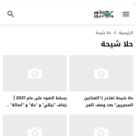
.
الرئيسية
حلا شيحة
حلا شيحة
حلا شيحة تعتذر لـ”الفنانين
يسلط الضوء على عام 2021 |
المصريين” بعد وصف الفن
زفاف “نيللي” و “حلا” و “أصالة” ..
بالحرام..
وطلاق “فهمي” و “بلقيس” و
“سامو”.