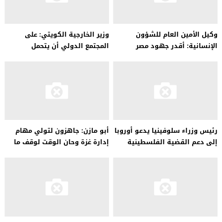
وكيل الأمين العام للشؤون
وزير الخارجية الكويتي: على
الإنسانية: أقدر جهود مصر
المجتمع الدولي أن يتحمل
والأردن في مساعدة الشعب
مسؤوليته في إغاثة أهل غزة
الفلسطيني
رئيس وزراء سلوفينيا يدعو أوروبا
أبو مازن: جاهزون لتولي مهام
إلى دعم القضية الفلسطينية
إدارة غزة وحان الوقت لوقف ما
يتعرض له الشعب