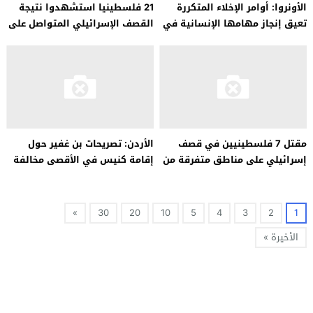
الأونروا: أوامر الإخلاء المتكررة
21 فلسطينيا استشهدوا نتيجة
تعيق إنجاز مهامها الإنسانية في
القصف الإسرائيلي المتواصل على
قطاع غزة
قطاع غزة
مقتل 7 فلسطينيين في قصف
الأردن: تصريحات بن غفير حول
إسرائيلي على مناطق متفرقة من
إقامة كنيس في الأقصى مخالفة
غزة
للقانون الدولي
»
30
20
10
5
4
3
2
1
الأخيرة »