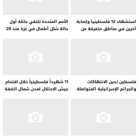
استشهاد 12 فلسطينيا وإصابة
الأمم المتحدة تلتقي عائلة أول
آخرين في مناطق متفرقة من
حالة شلل أطفال في غزة منذ 25
قطاع غزة
عاما.. صور
فلسطين تدين الانتهاكات
11 شهيداً فلسطينياً خلال اقتحام
والجرائم الإسرائيلية المتواصلة
جيش الاحتلال لمدن شمال الضفة
في غزة والضفة الغربية
الغربية